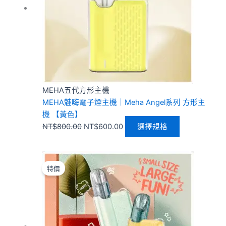
款
式。
可
在
產
品
頁
MEHA五代方形主機
面
MEHA魅嗨電子煙主機｜Meha Angel系列 方形主
選
機 【黃色】
擇
NT$
800.00
NT$
600.00
選擇規格
選
項
原
目
此
始
前
產
特價
價
價
品
格：
格：
有
NT$800.00。
NT$600.00。
多
種