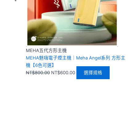
款
式。
可
在
產
品
頁
MEHA五代方形主機
面
MEHA魅嗨電子煙主機｜Meha Angel系列 方形主
選
機【6色可選】
擇
NT$
800.00
NT$
600.00
選擇規格
選
項