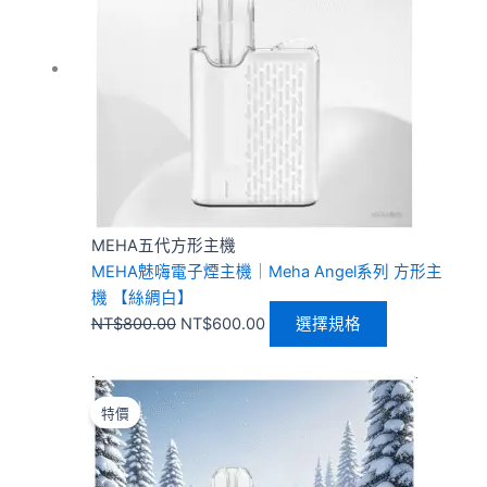
NT$800.00。
NT$600.00。
多
種
款
式。
可
在
產
品
頁
MEHA五代方形主機
面
MEHA魅嗨電子煙主機｜Meha Angel系列 方形主
選
機 【絲綢白】
擇
NT$
800.00
NT$
600.00
選擇規格
選
項
原
目
此
始
前
產
特價
價
價
品
格：
格：
有