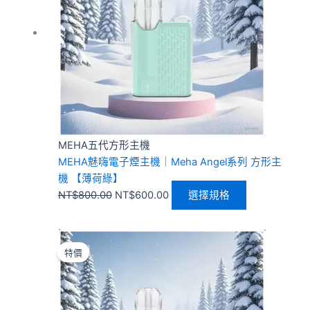
NT$800.00。
NT$600.00。
多
種
款
式。
可
在
產
品
頁
MEHA五代方形主機
面
MEHA魅嗨電子煙主機｜Meha Angel系列 方形主
選
機 【薄荷綠】
擇
NT$
800.00
NT$
600.00
選擇規格
選
項
原
目
此
始
前
產
特價
價
價
品
格：
格：
有
NT$800.00。
NT$600.00。
多