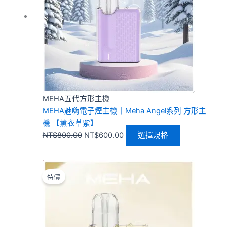
種
款
式。
可
在
產
品
頁
MEHA五代方形主機
面
MEHA魅嗨電子煙主機｜Meha Angel系列 方形主
選
機 【薰衣草紫】
擇
NT$
800.00
NT$
600.00
選擇規格
選
項
原
目
此
始
前
產
特價
價
價
品
格：
格：
有
NT$800.00。
NT$600.00。
多
種