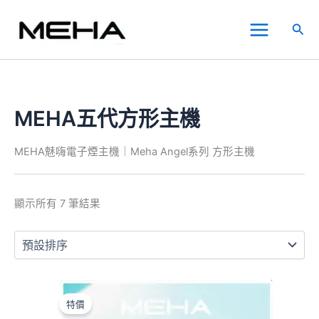
跳
Main
至
搜
Menu
主
尋
要
內
容
MEHA五代方形主機
MEHA魅嗨電子煙主機｜Meha Angel系列 方形主機
顯示所有 7 筆結果
原
目
此
始
前
產
特價