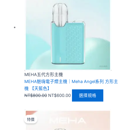
價
價
品
格：
格：
有
NT$800.00。
NT$600.00。
多
種
款
式。
可
在
產
品
頁
MEHA五代方形主機
面
MEHA魅嗨電子煙主機｜Meha Angel系列 方形主
選
機 【天藍色】
擇
NT$
800.00
NT$
600.00
選擇規格
選
項
原
目
此
始
前
產
特價
價
價
品