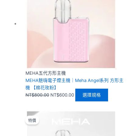
格：
格：
有
NT$800.00。
NT$600.00。
多
種
款
式。
可
在
產
品
頁
MEHA五代方形主機
面
MEHA魅嗨電子煙主機｜Meha Angel系列 方形主
選
機 【棉花玫粉】
擇
NT$
800.00
NT$
600.00
選擇規格
選
項
原
目
此
始
前
產
特價
價
價
品
格：
格：
有