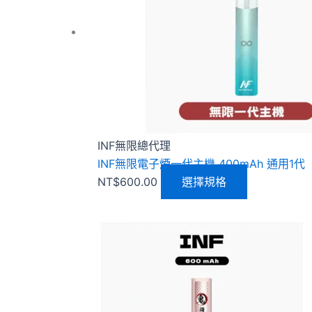
多
種
款
式。
可
在
產
品
INF無限總代理
頁
INF無限電子煙一代主機 400mAh 通用1
面
NT$
600.00
選擇規格
選
擇
選
此
項
產
品
有
多