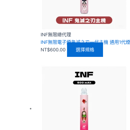
式。
可
在
產
品
INF無限總代理
頁
INF無限電子煙鬼滅之刃一代主機 通用1代
面
NT$
600.00
選擇規格
選
擇
選
此
項
產
品
有
多
種
款
式。
可