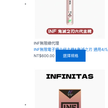
種
款
式。
可
在
產
品
INF無限總代理
頁
INF無限電子煙六代主機&鬼滅之刃 通用4/
面
NT$
600.00
選擇規格
選
擇
選
此
項
產
品
有
多
種