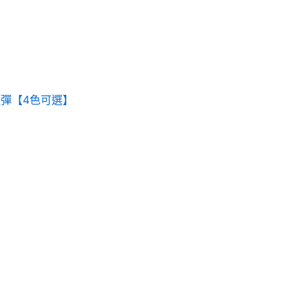
煙彈【4色可選】