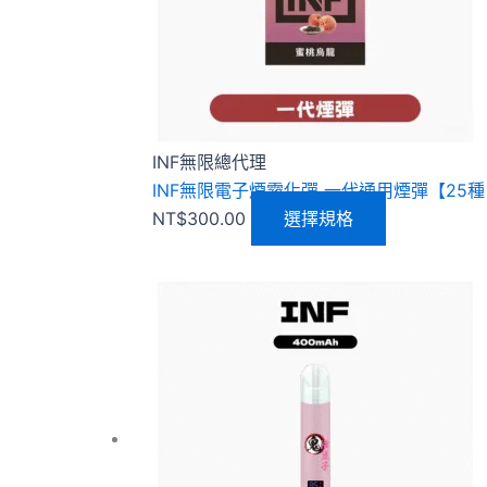
款
式。
可
在
產
品
INF無限總代理
頁
INF無限電子煙霧化彈 一代通用煙彈【25
面
NT$
300.00
選擇規格
選
擇
選
此
項
產
品
有
多
種
款