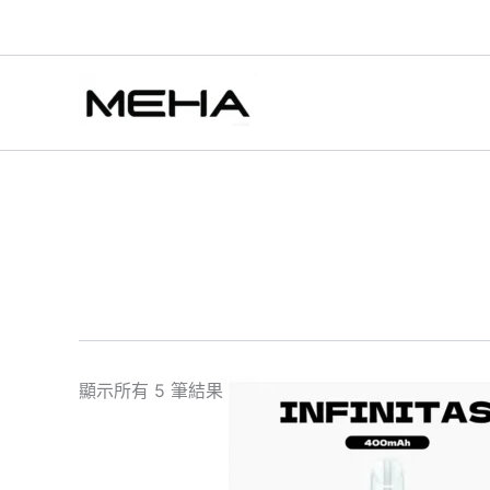
跳
至
主
要
內
容
此
顯示所有 5 筆結果
產
品
有