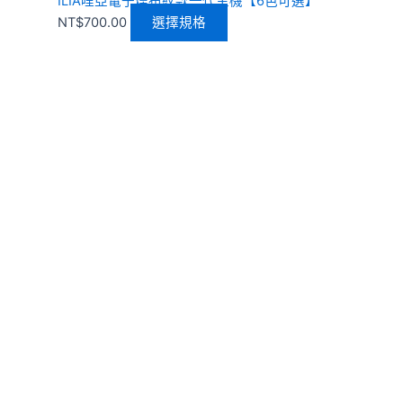
ILIA哩亞電子煙布紋款一代主機【6色可選】
NT$
700.00
選擇規格