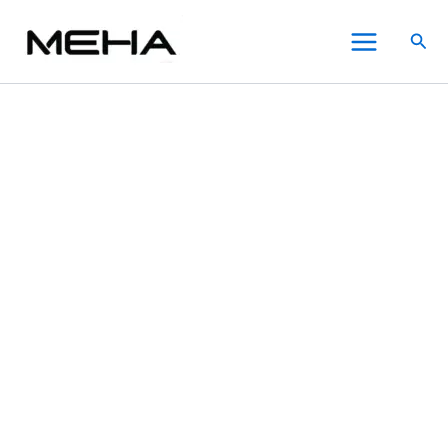
INF
跳
原
原
目
目
此
此
此
Main
無
至
始
始
前
前
產
產
產
特價
特價
特價
特價
搜
限
Menu
主
價
價
價
價
品
品
品
尋
電
要
格：
格：
格：
格：
有
有
有
子
內
NT$700.00。
NT$980.00。
NT$400.00。
NT$600.00。
多
多
多
煙
六
容
種
種
種
代
款
款
款
主
式。
式。
式。
機
可
可
可
&
在
在
在
鬼
滅
產
產
產
之
品
品
品
刃
頁
頁
頁
通
面
面
面
用
選
選
選
4/5/6
代
擇
擇
擇
版
選
選
選
本
項
項
項
【4