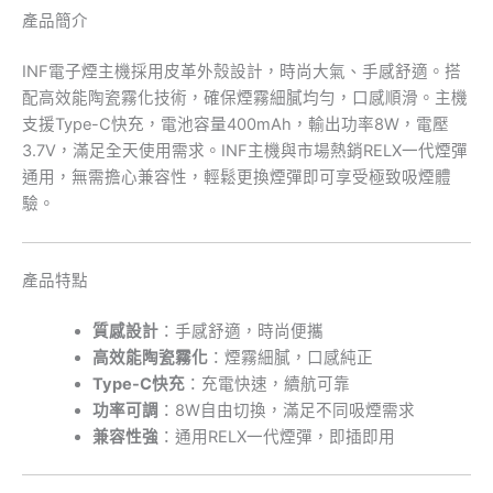
產品簡介
INF電子煙主機採用皮革外殼設計，時尚大氣、手感舒適。搭
配高效能陶瓷霧化技術，確保煙霧細膩均勻，口感順滑。主機
支援Type-C快充，電池容量400mAh，輸出功率8W，電壓
3.7V，滿足全天使用需求。INF主機與市場熱銷RELX一代煙彈
通用，無需擔心兼容性，輕鬆更換煙彈即可享受極致吸煙體
驗。
產品特點
質感設計
：手感舒適，時尚便攜
高效能陶瓷霧化
：煙霧細膩，口感純正
Type-C快充
：充電快速，續航可靠
功率可調
：8W自由切換，滿足不同吸煙需求
兼容性強
：通用RELX一代煙彈，即插即用