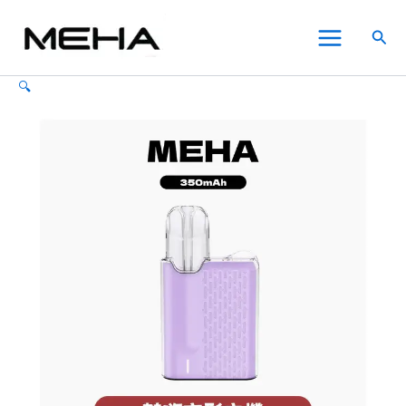
MEHA
跳
原
原
原
原
目
目
目
目
此
此
此
Main
魅
至
始
始
始
始
前
前
前
前
產
產
產
特價
特價
特價
特價
特價
特價
特價
搜
嗨
Menu
主
價
價
價
價
價
價
價
價
品
品
品
尋
電
要
格：
格：
格：
格：
格：
格：
格：
格：
有
有
有
子
🔍
內
NT$980.00。
NT$700.00。
NT$980.00。
NT$1,280.00。
NT$600.00。
NT$600.00。
NT$600.00。
NT$700.00。
多
多
多
煙
主
容
種
種
種
機
款
款
款
五
式。
式。
式。
代
可
可
可
方
在
在
在
形
Angel
產
產
產
Mini
品
品
品
系
頁
頁
頁
列
面
面
面
菸
選
選
選
桿
【6
擇
擇
擇
種
選
選
選
顏
項
項
項
色】