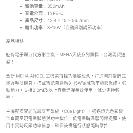
電池容量
：350mAh
充電介面
：TYPE-C
產品尺寸
：43.4 × 15 × 56.2mm
輸出功率
：8-15W（自動識別調節功率）
產品特點
魅嗨電子煙五代方形主機，MEHA天使系列煙桿，台灣現貨速
發！
全新 MEHA ANGEL 主機秉持輕巧便攜理念，打造胸前掛飾式
迷妳輕薄機身，搭載智能自適應8-15W寬域功率調節繫統，強
勁動力，支持2.0ml及以上容量煙彈長效使用，減少更換頻
率。
主機配備智能光感交互繫統（Cue Light），通過燈光色彩變
化直觀呈現電量狀態與功率檔位。低電量時溫馨閃爍提醒，使
用中實時反饋功率信息，確保設備運行狀態隨時掌控。