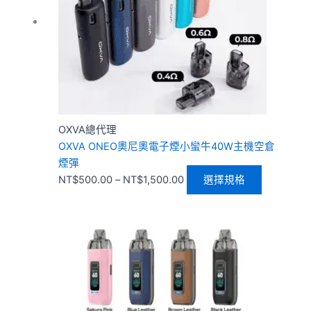
到
種
NT$1,500.00
款
式。
可
在
產
品
OXVA總代理
頁
OXVA ONEO奧尼奧電子煙小蠻牛40W主機空倉
面
煙彈
選
NT$
500.00
–
NT$
1,500.00
選擇規格
擇
選
項
價
此
格
產
範
品
圍：
有
NT$400.00
多
到
種