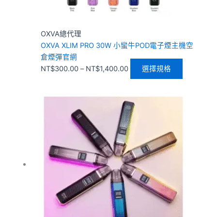
產
品
頁
OXVA總代理
面
OXVA XLIM PRO 30W 小蠻牛POD電子煙主機空
選
倉煙彈官網
擇
NT$
300.00
–
NT$
1,400.00
選擇規格
選
項
價
此
格
產
範
品
圍：
有
NT$300.00
多
到
種
NT$1,400.00
款
式。
可
在
產