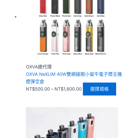
NT$500.00
多
到
種
NT$1,600.00
款
式。
可
在
產
品
頁
OXVA總代理
面
OXVA NeXLIM 40W雙網線圈小蠻牛電子煙主機
選
煙彈空倉
擇
NT$
500.00
–
NT$
1,600.00
選擇規格
選
項
價
此
格
產
範
品
圍：
有
NT$500.00
多