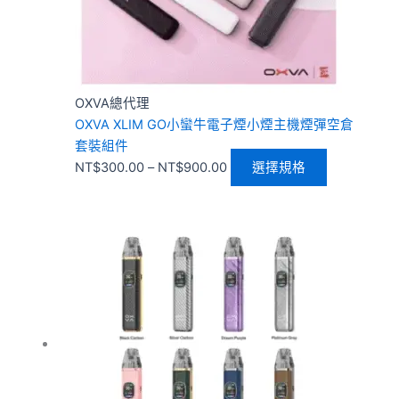
可
在
產
品
頁
OXVA總代理
面
OXVA XLIM GO小蠻牛電子煙小煙主機煙彈空倉
選
套裝組件
擇
NT$
300.00
–
NT$
900.00
選擇規格
選
項
價
此
格
產
範
品
圍：
有
NT$300.00
多
到
種
NT$1,500.00
款
式。
可