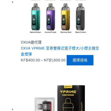
NT$1,600.00
款
式。
可
在
產
品
頁
OXVA總代理
面
OXVA VPRIME 至尊雙模式電子煙大/小煙主機空
選
倉煙彈
擇
NT$
400.00
–
NT$
1,600.00
選擇規格
選
項
此
產
品
有
多
種
款