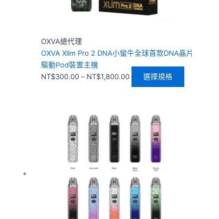
在
產
品
頁
OXVA總代理
面
OXVA Xlim Pro 2 DNA小蠻牛全球首款DNA晶片
選
驅動Pod裝置主機
擇
NT$
300.00
–
NT$
1,800.00
選擇規格
選
項
價
此
格
產
範
品
圍：
有
NT$300.00
多
到
種
NT$1,400.00
款
式。
可
在