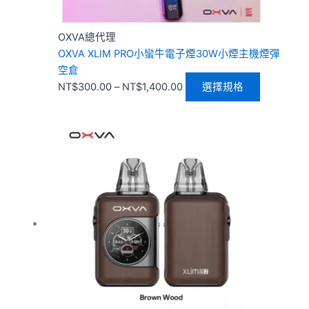
品
頁
OXVA總代理
面
OXVA XLIM PRO小蠻牛電子煙30W小煙主機煙彈
選
空倉
擇
NT$
300.00
–
NT$
1,400.00
選擇規格
選
項
價
此
格
產
範
品
圍：
有
NT$300.00
多
到
種
NT$1,600.00
款
式。
可
在
產