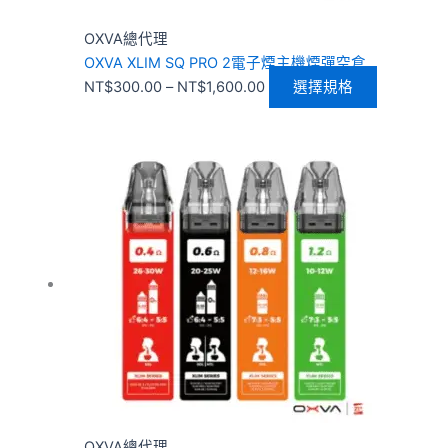
品
頁
OXVA總代理
面
OXVA XLIM SQ PRO 2電子煙主機煙彈空倉
選
NT$
300.00
–
NT$
1,600.00
選擇規格
擇
選
項
價
此
格
產
範
品
圍：
有
NT$300.00
多
到
種
NT$500.00
款
式。
可
在
產
品
頁
OXVA總代理