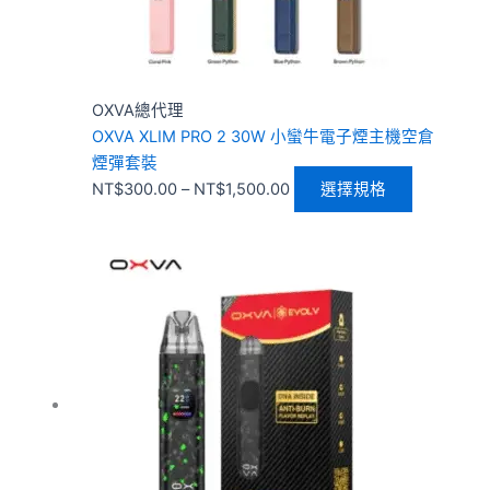
在
產
品
頁
OXVA總代理
面
OXVA XLIM PRO 2 30W 小蠻牛電子煙主機空倉
選
煙彈套裝
擇
NT$
300.00
–
NT$
1,500.00
選擇規格
選
項
價
此
格
產
範
品
圍：
有
NT$300.00
多
到
種
NT$1,800.00
款
式。
可