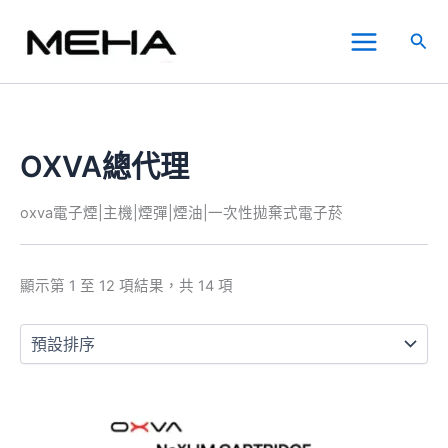
跳
Main
至
搜
Menu
主
尋
要
內
容
OXVA總代理
oxva電子煙|主機|煙彈|煙油|一次性拋棄式電子菸
顯示第 1 至 12 項結果，共 14 項
價
此
格
產