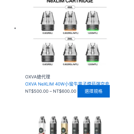
範
品
圍：
有
NT$500.00
多
到
種
NT$600.00
款
式。
可
在
產
品
頁
OXVA總代理
面
OXVA NeXLIM 40W小蠻牛電子煙菸彈空倉
選
NT$
500.00
–
NT$
600.00
選擇規格
擇
選
項
價
此
格
產
範
品
圍：
有