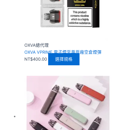
式。
可
在
產
品
頁
OXVA總代理
面
OXVA VPRIME 電子煙至尊原廠空倉煙彈
選
NT$
400.00
選擇規格
擇
選
項
價
此
格
產
範
品
圍：
有
NT$300.00
多
到
種
NT$900.00
款
式。