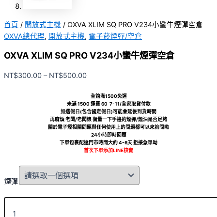
首頁
/
開放式主機
/ OXVA XLIM SQ PRO V234小蠻牛煙彈空倉
OXVA總代理
,
開放式主機
,
電子菸煙彈/空倉
OXVA XLIM SQ PRO V234小蠻牛煙彈空倉
NT$
300.00
–
NT$
500.00
全館滿1500免運
未滿 1500 運費 60 7-11/全家取貨付款
如遇假日(包含國定假日)可能會延後到貨時間
再麻煩 老闆/老闆娘 衡量一下手邊的煙彈/煙油是否足夠
關於電子煙相關問題與任何使用上的問題都可以來詢問呦
24小時即時回覆
下單包裹配達門市時間大約 4-6天 拒接急單呦
首次下單添加LINE核實
煙彈