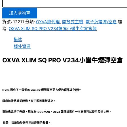
加入購物車
貨號:
12211
分類:
OXVA總代理
,
開放式主機
,
電子菸煙彈/空倉
標
籤:
OXVA XLIM SQ PRO V234煙彈小蠻牛空倉官網
描述
額外資訊
OXVA XLIM SQ PRO V234小蠻牛煙彈空倉
Oxva 製作了一款新的 xlim v2 煙彈採用更方便的頂部填充設計
讓您無需將其從設備上取下即可重新填充。
電池也進行了升級，現在為1000mAh，Oxva 聲稱該套件一次充電可以使用長達 3 天。
但是，這取決於您使用該設備的數量。