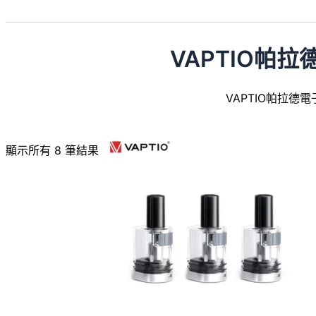
搜
尋
VAPTIO帕
VAPTIO帕拉德電
顯示所有 8 筆結果