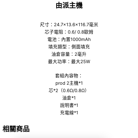
由派主機
尺寸：24.7×13.6×116.7毫米
芯子電阻：0.6/ 0.8歐姆
電池：內置1000mAh
填充類型：側面填充
油倉容量：2毫升
最大功率：最大25W
套組內容物：
prod 2主機*1
芯*2（0.6Ω/0.8Ω）
油倉*1
說明書*1
充電線*1
相關商品