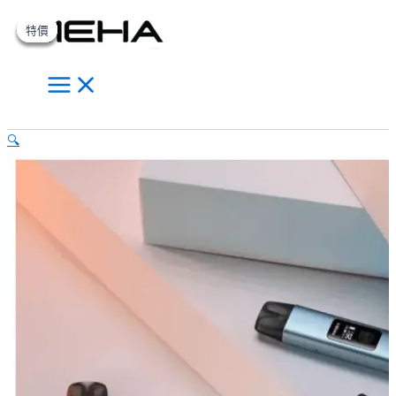
Main
vaptio
跳
原
原
價
目
目
此
此
此
Menu
帕
至
始
始
格
前
前
產
產
產
特價
特價
特價
特價
拉
主
價
價
範
價
價
品
品
品
德
要
格：
格：
圍：
格：
格：
有
有
有
電
內
NT$700.00。
NT$980.00。
NT$300.00
NT$600.00。
NT$600.00。
多
多
多
子
煙
容
到
種
種
種
搜
二
NT$1,200.00
款
款
款
🔍
尋
代
式。
式。
式。
prod
可
可
可
2
在
在
在
pod
kit
產
產
產
自
品
品
品
由
頁
頁
頁
派
面
面
面
主
選
選
選
機
數
擇
擇
擇
量
選
選
選
項
項
項