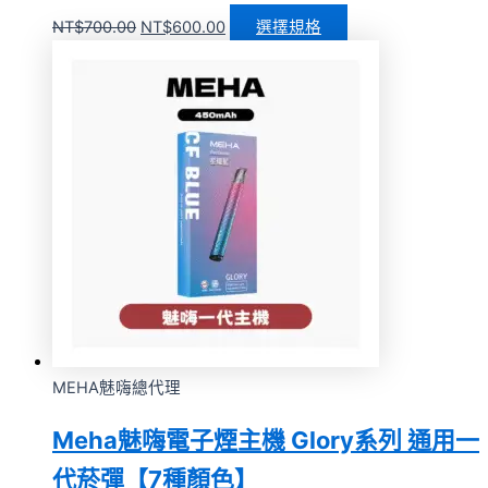
NT$
700.00
NT$
600.00
選擇規格
MEHA魅嗨總代理
Meha魅嗨電子煙主機 Glory系列 通用一
代菸彈【7種顏色】