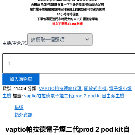
再麻煩 老闆/老闆娘 衡量一下手邊的煙彈/煙油是否足夠
關於電子煙相關問題與任何使用上的問題都可以來詢問呦
24小時即時回覆
下單包裹配達門市時間大約 4-6天 拒接急單呦
首次下單添加LINE核實
主機/空倉/芯
加入購物車
貨號:
11404
分類:
VAPTIO帕拉德總代理
,
開放式主機
,
電子煙小煙
主機
標籤:
vaptio帕拉德電子煙二代prod 2 pod kit自由派主機
描述
額外資訊
vaptio帕拉德電子煙二代prod 2 pod kit自