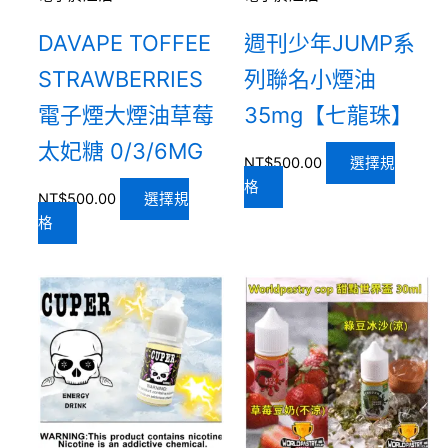
DAVAPE TOFFEE
週刊少年JUMP系
STRAWBERRIES
列聯名小煙油
電子煙大煙油草莓
35mg【七龍珠】
太妃糖 0/3/6MG
NT$
500.00
選擇規
格
NT$
500.00
選擇規
格