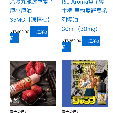
港派九龍冰室電子
Rio Aroma電子煙
煙小煙油
主機 里約愛羅馬系
35MG【凍檸七】
列煙油
30ml（30mg）
NT$
600.00
選擇規
格
NT$
350.00
選擇規
格
電子菸煙油
電子菸煙油