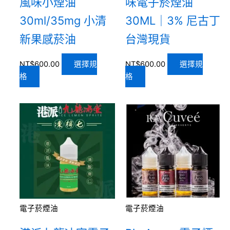
風味小煙油
味電子菸煙油
30ml/35mg 小清
30ML｜3% 尼古丁
新果感菸油
台灣現貨
NT$
600.00
選擇規
NT$
600.00
選擇規
格
格
電子菸煙油
電子菸煙油