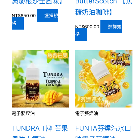
典麥根沙士風味】
ButterScotch 【焦
糖奶油咖啡】
NT$
650.00
選擇規
格
NT$
600.00
選擇規
格
電子菸煙油
電子菸煙油
TUNDRA T牌 芒果
FUNTA芬達汽水口