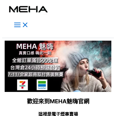
Main
跳
Menu
至
主
要
內
容
搜
尋
歡迎來到MEHA魅嗨官網
這裡是電子煙專賣場