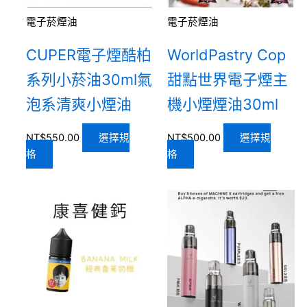
電子菸煙油
電子菸煙油
CUPER電子煙酷柏
WorldPastry Cop
系列小菸油30ml氣
甜點世界電子煙主
泡系清爽小煙油
機小煙煙油30ml
NT$
550.00
選擇規
NT$
500.00
選擇規
格
格