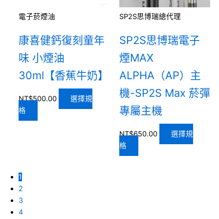
電子菸煙油
SP2S思博瑞總代理
康喜健鈣復刻童年
SP2S思博瑞電子
味 小煙油
煙MAX
30ml【香蕉牛奶】
ALPHA（AP）主
機-SP2S Max 菸彈
NT$
500.00
選擇規
專屬主機
格
NT$
650.00
選擇規
格
1
2
3
4