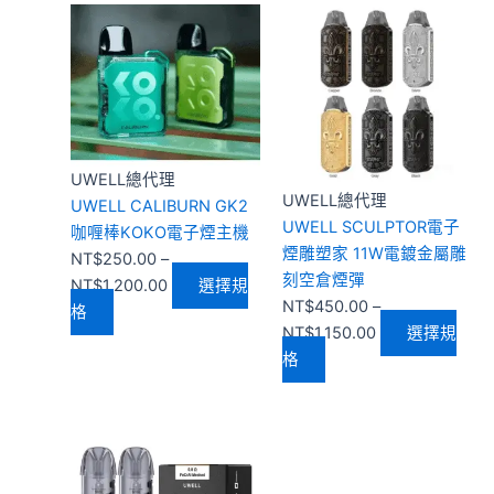
選
選
此
價
此
價
擇
擇
產
格
產
格
選
選
品
範
品
範
項
項
有
圍：
有
圍：
多
NT$250.00
多
NT$450.00
種
到
種
到
款
NT$1,200.00
款
NT$1,150.00
UWELL總代理
式。
式。
UWELL總代理
UWELL CALIBURN GK2
可
可
UWELL SCULPTOR電子
咖喱棒KOKO電子煙主機
在
在
煙雕塑家 11W電鍍金屬雕
NT$
250.00
–
產
產
刻空倉煙彈
NT$
1,200.00
選擇規
品
品
NT$
450.00
–
格
頁
頁
NT$
1,150.00
選擇規
面
面
格
選
選
擇
擇
此
選
選
產
項
項
品