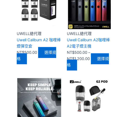
品
品
範
有
有
圍：
多
多
NT$500.00
種
種
到
款
款
NT$1,200.00
式。
式。
UWELL總代理
UWELL總代理
可
可
Uwell Caliburn A2 咖哩棒
Uwell Caliburn A2咖哩棒
在
在
煙彈空倉
A2電子煙主機
產
產
NT$
500.00
選擇規
NT$
500.00
–
品
品
格
NT$
1,200.00
選擇規
頁
頁
格
面
面
選
選
此
價
此
價
擇
擇
產
格
產
格
選
選
品
範
品
範
項
項
有
圍：
有
圍
多
NT$500.00
多
NT
種
到
種
到