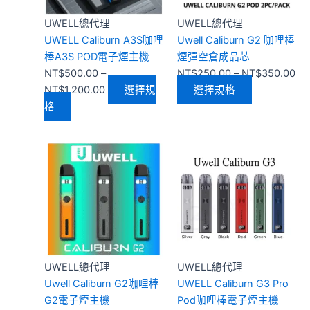
款
NT$1,200.00
款
NT
式。
式。
UWELL總代理
UWELL總代理
可
可
UWELL Caliburn A3S咖哩
Uwell Caliburn G2 咖哩棒
在
在
棒A3S POD電子煙主機
煙彈空倉成品芯
產
產
NT$
500.00
–
NT$
250.00
–
NT$
350.00
品
品
NT$
1,200.00
選擇規
選擇規格
頁
頁
格
面
面
選
選
此
價
此
價
擇
擇
產
格
產
格
選
選
品
範
品
範
項
項
有
圍：
有
圍：
多
NT$250.00
多
NT$500.00
種
到
種
到
款
NT$1,000.00
款
NT$1,400.00
式。
式。
UWELL總代理
UWELL總代理
可
可
Uwell Caliburn G2咖哩棒
UWELL Caliburn G3 Pro
在
在
G2電子煙主機
Pod咖哩棒電子煙主機