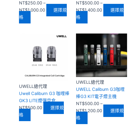
產
產
NT$
250.00
–
NT$
500.00
–
品
品
NT$
1,000.00
選擇規
NT$
1,400.00
選擇規
頁
頁
格
格
面
面
選
選
此
此
價
擇
擇
產
產
格
選
選
品
品
範
項
項
有
有
圍：
多
多
NT$500.00
種
種
到
款
款
NT$1,200.00
UWELL總代理
式。
式。
UWELL總代理
UWELL Caliburn G3咖哩
可
可
Uwell Caliburn G3 咖哩棒
棒G3 KIT電子煙主機
在
在
GK3 LITE煙彈空倉
NT$
500.00
–
產
產
NT$
500.00
選擇規
NT$
1,200.00
選擇規
品
品
格
格
頁
頁
面
面