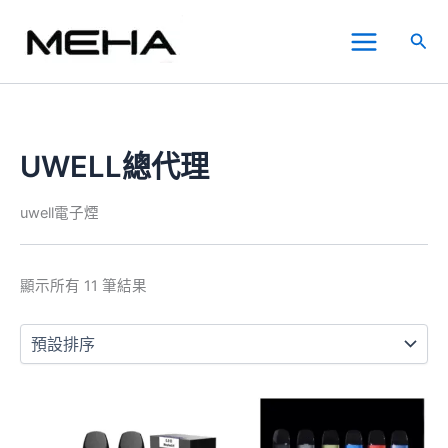
跳
Main
至
搜
Menu
主
尋
要
內
容
UWELL總代理
uwell電子煙
顯示所有 11 筆結果
此
此
價
產
產
格