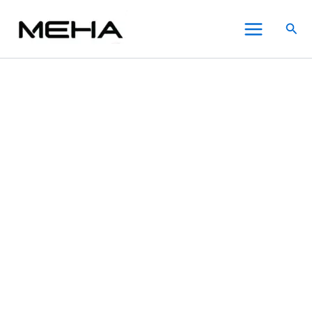
Uwell
跳
原
原
原
目
目
目
此
此
此
Main
Caliburn
至
始
始
始
前
前
前
產
產
產
特價
特價
特價
特價
特價
特價
搜
G3
Menu
主
價
價
價
價
價
價
品
品
品
尋
咖
要
格：
格：
格：
格：
格：
格：
有
有
有
哩
內
NT$750.00。
NT$550.00。
NT$400.00。
NT$450.00。
NT$350.00。
NT$300.00。
多
多
多
棒
GK3
容
種
種
種
LITE
款
款
款
煙
式。
式。
式。
彈
可
可
可
空
在
在
在
倉
數
產
產
產
量
品
品
品
頁
頁
頁
面
面
面
選
選
選
擇
擇
擇
選
選
選
項
項
項