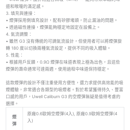
道和喉嚨的滿足感。
3. 填充與連接：
• 煙彈採用側填充設計，配有矽膠堵頭，防止漏油的問題。
• 透過磁性連接，煙彈能夠穩定地固定在設備上。
4. 氣流調整：
• 雖然 G3 沒有傳統的可調氣流設計，但使用者可以將煙彈旋
轉 180 度以切換兩種氣流設定，提供不同的吸入體驗。
5. 性能：
• 根據用戶反饋，0.9Ω 煙彈在味道表現上極為出色，且這些
煙彈的壽命通常可達兩週，使用過程中味道保持穩定。
這款煙彈的設計不僅注重使用方便性，還力求提供高效能的吸
煙體驗，非常適合各類型的吸煙者。對於希望獲得持久、豐富
口感的用戶，Uwell Caliburn G3 的空煙彈無疑是值得考慮的
選擇。
原廠0.6歐姆空煙彈(4入), 原廠0.9歐姆空煙彈(4
煙
入)
彈