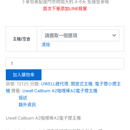
下單包裹配達門市時間大約 4-6天 拒接急單呦
首次下單添加LINE核實
主機/空倉
清除
加入購物車
貨號:
12125
分類:
UWELL總代理
,
開放式主機
,
電子煙小煙主
機
標籤:
Uwell Caliburn A2咖哩棒A2電子煙主機
描述
額外資訊
Uwell Caliburn A2咖哩棒A2電子煙主機