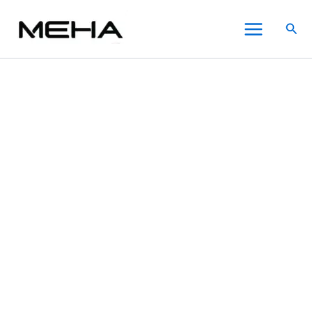
Uwell
跳
原
原
原
價
目
目
目
此
此
此
Main
Caliburn
至
始
始
始
格
前
前
前
產
產
產
特價
特價
特價
特價
特價
特價
搜
A2
Menu
主
價
價
價
範
價
價
價
品
品
品
尋
咖
要
格：
格：
格：
圍：
格：
格：
格：
有
有
有
哩
內
NT$750.00。
NT$980.00。
NT$980.00。
NT$500.00
NT$650.00。
NT$600.00。
NT$600.00。
多
多
多
棒
A2
容
到
種
種
種
電
NT$1,200.00
款
款
款
子
式。
式。
式。
煙
可
可
可
主
在
在
在
機
數
產
產
產
量
品
品
品
頁
頁
頁
面
面
面
選
選
選
擇
擇
擇
選
選
選
項
項
項