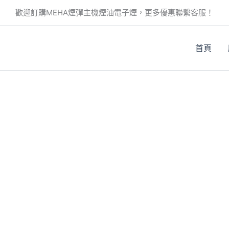
此
歡迎訂購MEHA煙彈主機煙油電子煙，更多優惠聯繫客服！
產
品
有
首頁
多
種
款
。
。
式。
可
在
產
品
頁
面
選
擇
選