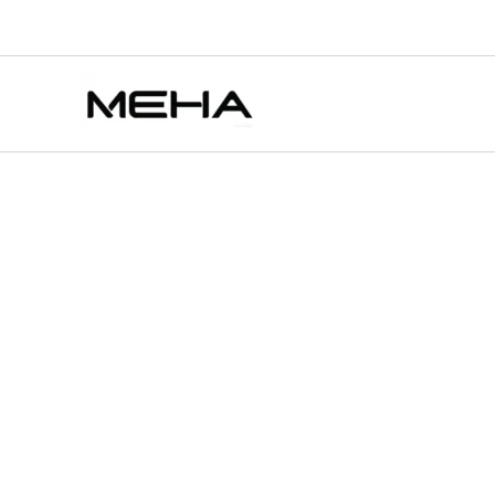
INF
跳
原
原
目
目
價
此
此
無
至
始
始
前
前
格
產
產
特價
特價
特價
特價
限
主
價
價
價
價
範
品
品
電
要
子
格：
格：
格：
格：
圍：
有
有
煙
內
NT$980.00。
NT$980.00。
NT$700.00。
NT$600.00。
NT$300.00
多
多
鬼
容
到
種
種
滅
NT$1,600.00
款
款
之
刃
式
式
一
可
可
代
在
在
主
機
產
產
通
品
品
用
頁
頁
1
代
面
面
煙
選
選
彈
擇
擇
【4
選
選
色