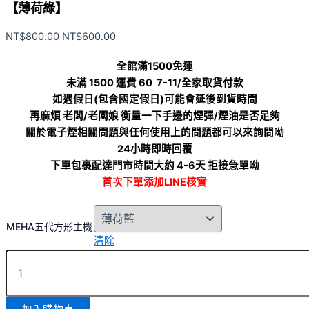
【薄荷綠】
NT$
800.00
NT$
600.00
全館滿1500免運
未滿 1500 運費 60 7-11/全家取貨付款
如遇假日(包含國定假日)可能會延後到貨時間
再麻煩 老闆/老闆娘 衡量一下手邊的煙彈/煙油是否足夠
關於電子煙相關問題與任何使用上的問題都可以來詢問呦
24小時即時回覆
下單包裹配達門市時間大約 4-6天 拒接急單呦
首次下單添加LINE核實
MEHA五代方形主機
清除