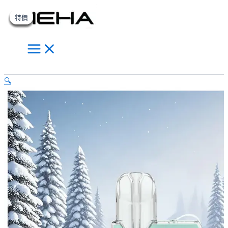
Main
MEHA
跳
原
原
原
原
目
目
目
目
此
此
此
Menu
魅
至
始
始
始
始
前
前
前
前
產
產
產
特價
特價
特價
特價
特價
特價
特價
嗨
主
價
價
價
價
價
價
價
價
品
品
品
電
要
格：
格：
格：
格：
格：
格：
格：
格：
有
有
有
子
內
NT$800.00。
NT$800.00。
NT$800.00。
NT$800.00。
NT$600.00。
NT$600.00。
NT$600.00。
NT$600.00。
多
多
多
煙
主
容
種
種
種
搜
機
款
款
款
🔍
尋
｜
式。
式。
式。
Meha
可
可
可
Angel
在
在
在
系
列
產
產
產
方
品
品
品
形
頁
頁
頁
主
面
面
面
機
選
選
選
【薄
荷
擇
擇
擇
綠】
選
選
選
數
項
項
項
量