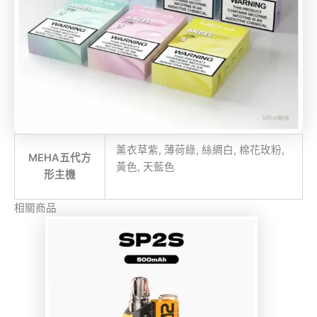
薰衣草紫, 薄荷綠, 絲綢白, 棉花玫粉,
MEHA五代方
黃色, 天藍色
形主機
相關商品