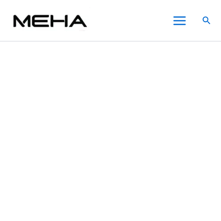
MEHA
跳
原
原
原
原
目
目
目
目
此
此
此
Main
魅
至
始
始
始
始
前
前
前
前
產
產
產
特價
特價
特價
特價
特價
特價
特價
搜
嗨
Menu
主
價
價
價
價
價
價
價
價
品
品
品
尋
電
要
格：
格：
格：
格：
格：
格：
格：
格：
有
有
有
子
內
NT$800.00。
NT$750.00。
NT$800.00。
NT$980.00。
NT$600.00。
NT$650.00。
NT$600.00。
NT$600.00。
多
多
多
煙
主
容
種
種
種
機
款
款
款
｜
式。
式。
式。
Meha
可
可
可
Angel
在
在
在
系
列
產
產
產
方
品
品
品
形
頁
頁
頁
主
面
面
面
機
選
選
選
【6
色
擇
擇
擇
可
選
選
選
選】
項
項
項
數