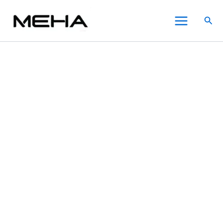
MEHA
跳
原
原
原
原
目
目
目
目
此
此
此
Main
魅
至
始
始
始
始
前
前
前
前
產
產
產
特價
特價
特價
特價
特價
特價
特價
搜
嗨
Menu
主
價
價
價
價
價
價
價
價
品
品
品
尋
電
要
格：
格：
格：
格：
格：
格：
格：
格：
有
有
有
子
內
NT$800.00。
NT$800.00。
NT$800.00。
NT$800.00。
NT$600.00。
NT$600.00。
NT$600.00。
NT$600.00。
多
多
多
煙
主
容
種
種
種
機
款
款
款
｜
式。
式。
式。
Meha
可
可
可
Angel
在
在
在
系
列
產
產
產
方
品
品
品
形
頁
頁
頁
主
面
面
面
機
選
選
選
【天
藍
擇
擇
擇
色】
選
選
選
數
項
項
項
量