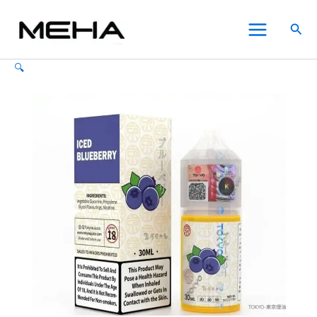
TOKYO
跳
此
此
此
Main
東
至
產
產
產
搜
京
Menu
主
品
品
品
尋
電
要
有
有
有
子
🔍
內
多
多
多
菸
E-
容
種
種
種
juice
款
款
款
煙
式。
式。
式。
油
可
可
可
30ML
在
在
在
數
量
產
產
產
品
品
品
頁
頁
頁
面
面
面
選
選
選
擇
擇
擇
選
選
選
項
項
項