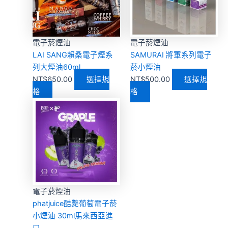
多
多
種
種
款
款
式。
式。
電子菸煙油
電子菸煙油
可
可
LAI SANG賴桑電子煙系
SAMURAI 將軍系列電子
在
在
列大煙油60ml
菸小煙油
產
產
NT$
650.00
選擇規
NT$
500.00
選擇規
品
品
格
格
頁
頁
此
面
面
產
選
選
品
擇
擇
有
選
選
多
項
項
種
款
式。
電子菸煙油
可
phatjuice酷斃葡萄電子菸
在
小煙油 30ml馬來西亞進
產