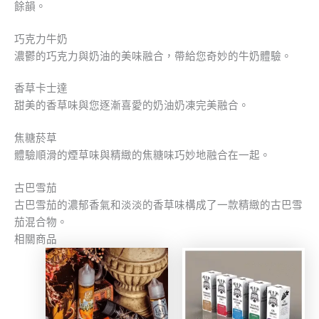
餘韻。
巧克力牛奶
濃鬱的巧克力與奶油的美味融合，帶給您奇妙的牛奶體驗。
香草卡士達
甜美的香草味與您逐漸喜愛的奶油奶凍完美融合。
焦糖菸草
體驗順滑的煙草味與精緻的焦糖味巧妙地融合在一起。
古巴雪茄
古巴雪茄的濃郁香氣和淡淡的香草味構成了一款精緻的古巴雪
茄混合物。
相關商品
此
此
產
產
品
品
有
有