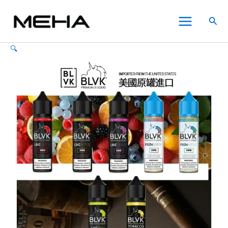
BLVK
跳
Main
E-
至
搜
Liquid
Menu
主
尋
美
要
國
🔍
內
獨
角
容
獸
電
子
菸
大
煙
油
60ml
數
量