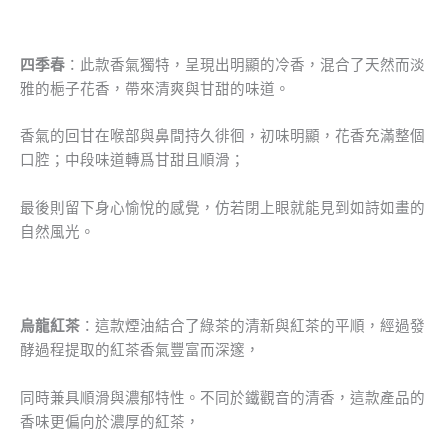
四季春
：此款香氣獨特，呈現出明顯的冷香，混合了天然而淡
雅的梔子花香，帶來清爽與甘甜的味道。
香氣的回甘在喉部與鼻間持久徘徊，初味明顯，花香充滿整個
口腔；中段味道轉爲甘甜且順滑；
最後則留下身心愉悅的感覺，仿若閉上眼就能見到如詩如畫的
自然風光。
烏龍紅茶
：這款煙油結合了綠茶的清新與紅茶的平順，經過發
酵過程提取的紅茶香氣豐富而深邃，
同時兼具順滑與濃郁特性。不同於鐵觀音的清香，這款產品的
香味更偏向於濃厚的紅茶，