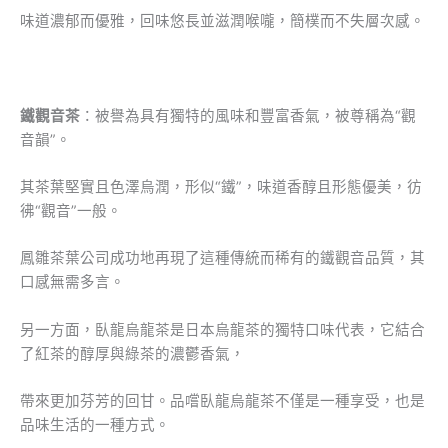
味道濃郁而優雅，回味悠長並滋潤喉嚨，簡樸而不失層次感。
鐵觀音茶
：被譽為具有獨特的風味和豐富香氣，被尊稱為“觀
音韻”。
其茶葉堅實且色澤烏潤，形似“鐵”，味道香醇且形態優美，彷
彿“觀音”一般。
鳳雛茶葉公司成功地再現了這種傳統而稀有的鐵觀音品質，其
口感無需多言。
另一方面，臥龍烏龍茶是日本烏龍茶的獨特口味代表，它結合
了紅茶的醇厚與綠茶的濃鬱香氣，
帶來更加芬芳的回甘。品嚐臥龍烏龍茶不僅是一種享受，也是
品味生活的一種方式。