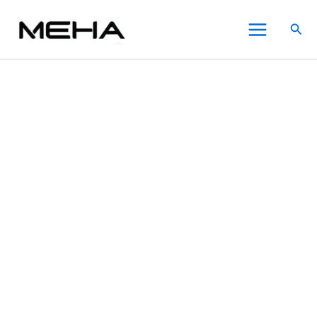
茗
跳
此
此
此
Main
茶
至
產
產
產
搜
電
Menu
主
品
品
品
尋
子
要
有
有
有
菸
內
多
多
多
大
煙
容
種
種
種
油
款
款
款
60ml（0mg）
式。
式。
式。
日
可
可
可
本
在
在
在
進
口
產
產
產
數
品
品
品
量
頁
頁
頁
面
面
面
選
選
選
擇
擇
擇
選
選
選
項
項
項