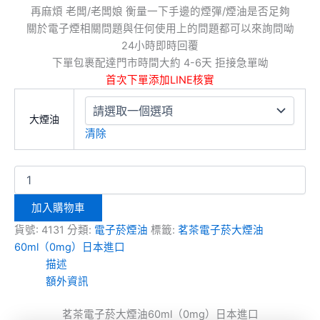
再麻煩 老闆/老闆娘 衡量一下手邊的煙彈/煙油是否足夠
關於電子煙相關問題與任何使用上的問題都可以來詢問呦
24小時即時回覆
下單包裹配達門市時間大約 4-6天 拒接急單呦
首次下單添加LINE核實
大煙油
清除
加入購物車
貨號:
4131
分類:
電子菸煙油
標籤:
茗茶電子菸大煙油
60ml（0mg）日本進口
描述
額外資訊
茗茶電子菸大煙油60ml（0mg）日本進口