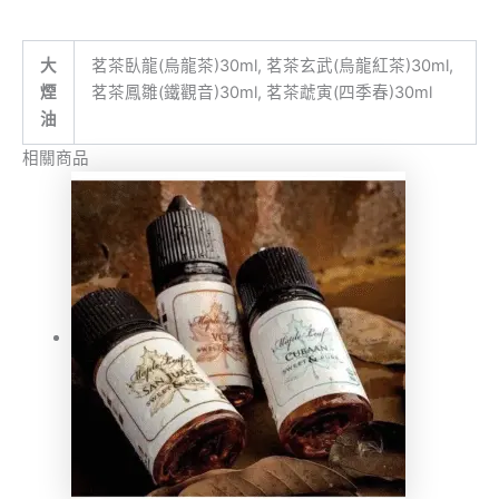
大
茗茶臥龍(烏龍茶)30ml, 茗茶玄武(烏龍紅茶)30ml,
煙
茗茶鳳雛(鐵觀音)30ml, 茗茶虣寅(四季春)30ml
油
相關商品