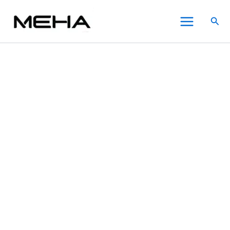
Ripe
跳
價
此
此
此
Main
Vapes
至
格
產
產
產
搜
生
Menu
主
範
品
品
品
尋
命
要
圍：
有
有
有
之
內
NT$700.00
多
多
多
樹
電
容
到
種
種
種
子
NT$800.00
款
款
款
菸
式。
式。
式。
VCT
可
可
可
雪
在
在
在
茄
聖
產
產
產
胡
品
品
品
安
頁
頁
頁
小
面
面
面
煙
選
選
選
油
數
擇
擇
擇
量
選
選
選
項
項
項