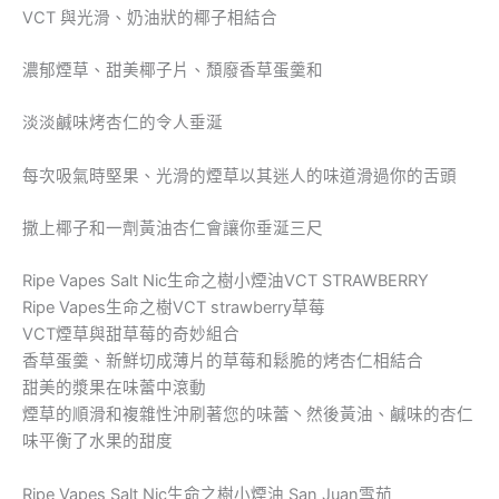
VCT 與光滑、奶油狀的椰子相結合
濃郁煙草、甜美椰子片、頹廢香草蛋羹和
淡淡鹹味烤杏仁的令人垂涎
每次吸氣時堅果、光滑的煙草以其迷人的味道滑過你的舌頭
撒上椰子和一劑黃油杏仁會讓你垂涎三尺
Ripe Vapes Salt Nic生命之樹小煙油VCT STRAWBERRY
Ripe Vapes生命之樹VCT strawberry草莓
VCT煙草與甜草莓的奇妙組合
香草蛋羹、新鮮切成薄片的草莓和鬆脆的烤杏仁相結合
甜美的漿果在味蕾中滾動
煙草的順滑和複雜性沖刷著您的味蕾丶然後黃油、鹹味的杏仁
味平衡了水果的甜度
Ripe Vapes Salt Nic生命之樹小煙油 San Juan雪茄