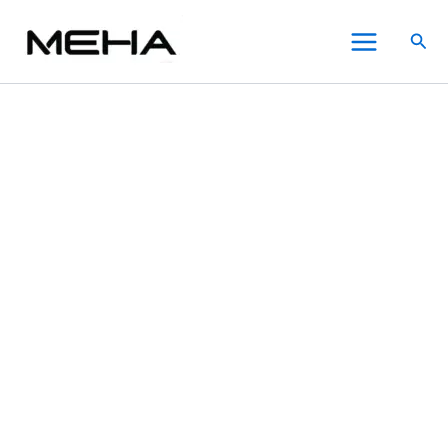
Meha
跳
原
原
原
原
目
目
目
目
此
此
此
Main
魅
至
始
始
始
始
前
前
前
前
產
產
產
特價
特價
特價
特價
特價
特價
特價
搜
嗨
Menu
主
價
價
價
價
價
價
價
價
品
品
品
尋
煙
要
格：
格：
格：
格：
格：
格：
格：
格：
有
有
有
彈
內
NT$500.00。
NT$500.00。
NT$500.00。
NT$500.00。
NT$300.00。
NT$300.00。
NT$300.00。
NT$300.00。
多
多
多
電
子
容
種
種
種
煙
款
款
款
霧
式。
式。
式。
化
可
可
可
彈
在
在
在
3
枚
產
產
產
入
品
品
品
適
頁
頁
頁
配
面
面
面
1
選
選
選
代
主
擇
擇
擇
機
選
選
選
【鐵
項
項
項
觀