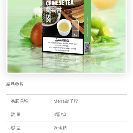
產品參數
品牌名稱
Meha電子煙
數 量
3顆/盒
容 量
2ml/顆