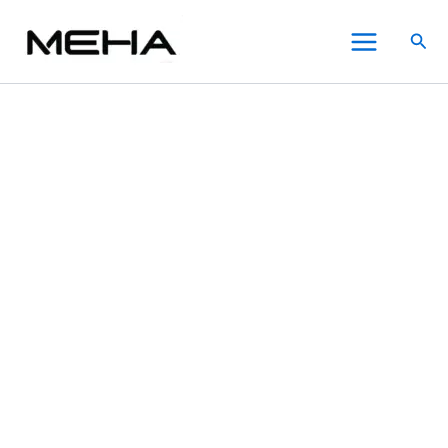
Meha
跳
原
原
原
原
目
目
目
目
此
此
此
Main
魅
至
始
始
始
始
前
前
前
前
產
產
產
特價
特價
特價
特價
特價
特價
特價
搜
嗨
Menu
主
價
價
價
價
價
價
價
價
品
品
品
尋
煙
要
格：
格：
格：
格：
格：
格：
格：
格：
有
有
有
彈
內
NT$500.00。
NT$500.00。
NT$500.00。
NT$500.00。
NT$300.00。
NT$300.00。
NT$300.00。
NT$300.00。
多
多
多
電
子
容
種
種
種
煙
款
款
款
霧
式。
式。
式。
化
可
可
可
彈
在
在
在
3
枚
產
產
產
入
品
品
品
適
頁
頁
頁
配
面
面
面
1
選
選
選
代
主
擇
擇
擇
機
選
選
選
【可
項
項
項
樂】