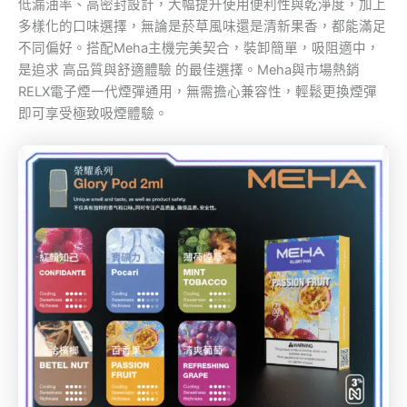
低漏油率、高密封設計，大幅提升使用便利性與乾淨度，加上
多樣化的口味選擇，無論是菸草風味還是清新果香，都能滿足
不同偏好。搭配Meha主機完美契合，裝卸簡單，吸阻適中，
是追求 高品質與舒適體驗 的最佳選擇。Meha與市場熱銷
RELX電子煙一代煙彈通用，無需擔心兼容性，輕鬆更換煙彈
即可享受極致吸煙體驗。