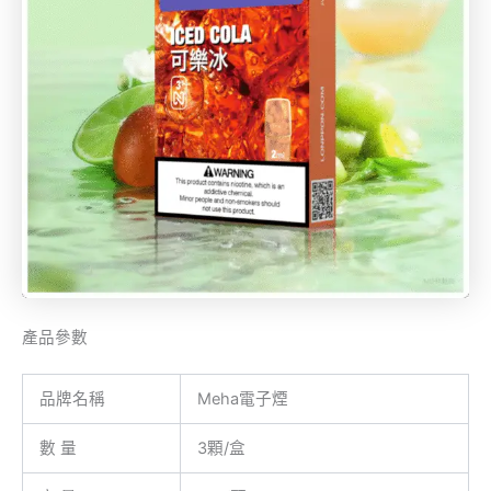
產品參數
品牌名稱
Meha電子煙
數 量
3顆/盒