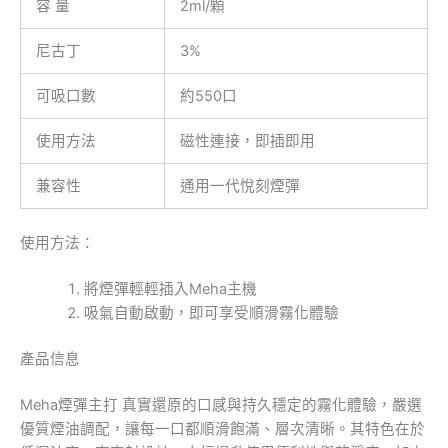
容 量
2ml/顆
尼古丁
3%
可吸口數
約550口
使用方法
磁性連接，即插即用
兼容性
通用一代悅刻煙彈
使用方法：
將煙彈輕輕插入Meha主機
吸氣自動啟動，即可享受順滑霧化體驗
產品信息
Meha煙彈主打 真實還原的口感與持久穩定的霧化體驗，嚴選
優質煙油調配，讓每一口都順滑飽滿、層次清晰。其特色在於