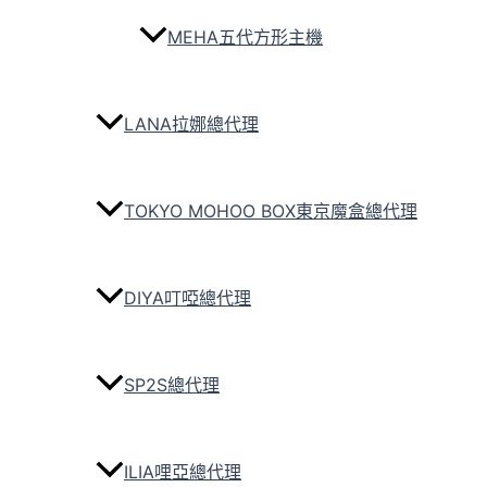
MEHA五代方形主機
LANA拉娜總代理
TOKYO MOHOO BOX東京魔盒總代理
DIYA叮啞總代理
SP2S總代理
ILIA哩亞總代理