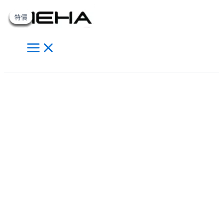
Main
Meha
跳
原
原
原
原
目
目
目
目
此
此
此
Menu
魅
至
始
始
始
始
前
前
前
前
產
產
產
特價
特價
特價
特價
特價
特價
特價
嗨
主
價
價
價
價
價
價
價
價
品
品
品
煙
要
格：
格：
格：
格：
格：
格：
格：
格：
有
有
有
彈
內
NT$500.00。
NT$500.00。
NT$500.00。
NT$500.00。
NT$300.00。
NT$300.00。
NT$300.00。
NT$300.00。
多
多
多
電
子
容
種
種
種
搜
煙
款
款
款
尋
霧
式。
式。
式。
化
可
可
可
彈
在
在
在
3
枚
產
產
產
入
品
品
品
適
頁
頁
頁
配
面
面
面
1
選
選
選
代
主
擇
擇
擇
機
選
選
選
【百
項
項
項
香