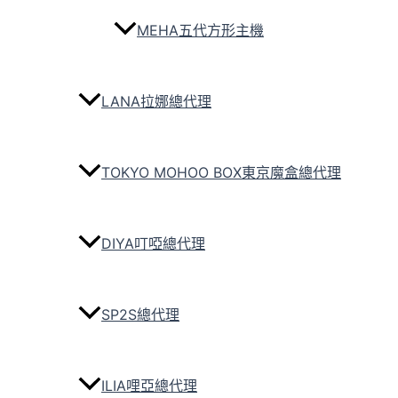
MEHA五代方形主機
LANA拉娜總代理
TOKYO MOHOO BOX東京魔盒總代理
DIYA叮啞總代理
SP2S總代理
ILIA哩亞總代理