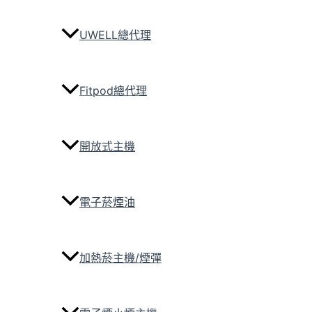
UWELL總代理
Fitpod總代理
開放式主機
電子菸煙油
加熱菸主機/煙彈