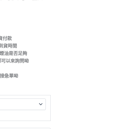
取貨付款
到貨時間
/煙油是否足夠
都可以來詢問呦
拒接急單呦