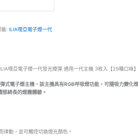
標籤:
ILIA哩亞電子煙一代
ILIA哩亞電子煙一代發光煙彈 通用一代主機 3枚入【29種口味
換彈式電子煙主機，該主機具有RGB呼吸燈功能，可隨吸力變
濃郁綿長的煙霧體驗。
弱而律動，並可觸控切換燈光顏色。