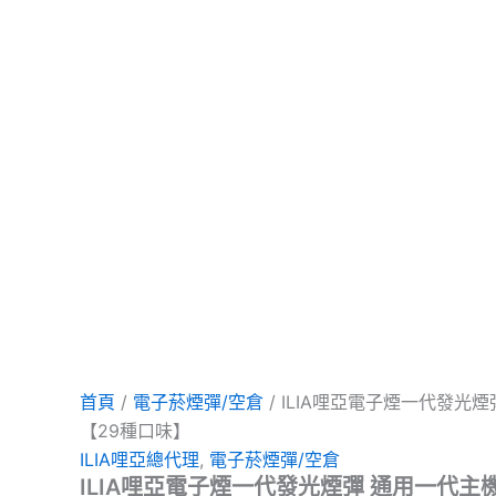
種
項
項
項
口
味】
數
量
首頁
/
電子菸煙彈/空倉
/ ILIA哩亞電子煙一代發光
【29種口味】
ILIA哩亞總代理
,
電子菸煙彈/空倉
ILIA哩亞電子煙一代發光煙彈 通用一代主機