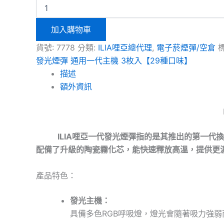
加入購物車
貨號:
7778
分類:
ILIA哩亞總代理
,
電子菸煙彈/空倉
發光煙彈 通用一代主機 3枚入【29種口味】
描述
額外資訊
ILIA哩亞一代發光煙彈指的是其推出的第一代
配備了
升級的陶瓷霧化芯，
能快速釋放高溫，提供更
產品特色：
發光主機：
具備多色RGB呼吸燈，燈光會隨著吸力強