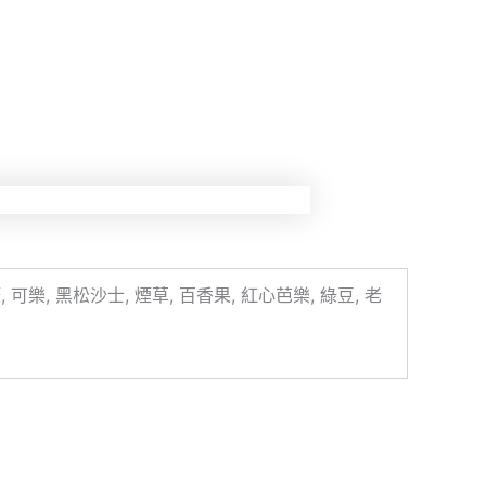
 可樂, 黑松沙士, 煙草, 百香果, 紅心芭樂, 綠豆, 老