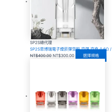
SP2S總代理
SP2S思博瑞電子煙菸彈空殼 空彈 空倉 0.6Ω /
NT$
400.00
NT$
300.00
選擇規格