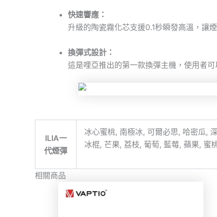
快速響應：
升級的陶瓷霧化芯支援0.1秒瞬發高溫，讓
換彈式設計：
這是哩亞推出的第一款換彈主機，使用者可
冰心蜜桃, 南極冰, 可爾必思, 哈密瓜, 深
ILIA一
冰棍, 芒果, 荔枝, 葡萄, 藍莓, 蘋果, 
代煙彈
相關商品