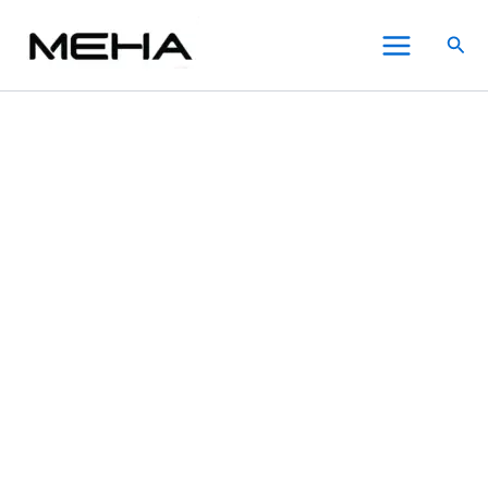
DOTMOD
跳
原
原
目
目
此
此
此
Main
DOTPODS
至
始
始
前
前
產
產
產
特價
特價
特價
特價
搜
PRO
Menu
主
價
價
價
價
品
品
品
尋
佩
要
格：
格：
格：
格：
有
有
有
特
內
NT$980.00。
NT$800.00。
NT$600.00。
NT$600.00。
多
多
多
里
電
容
種
種
種
子
款
款
款
煙
式。
式。
式。
空
可
可
可
倉
在
在
在
煙
彈
產
產
產
數
品
品
品
量
頁
頁
頁
面
面
面
選
選
選
擇
擇
擇
選
選
選
項
項
項