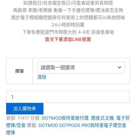
如遇假日(包含國定假日)可能會延後到貨時間
再麻煩 老闆/老闆娘 衡量一下手邊的煙彈/煙油是否足夠
關於電子煙相關問題與任何使用上的問題都可以來詢問呦
24小時即時回覆
下單包裹配達門市時間大約 4-6天 拒接急單呦
首次下單添加LINE核實
煙彈
清除
加入購物車
貨號:
11417
分類:
DOTMOD佩特里總代理
,
開放式主機
,
電子菸
煙彈/空倉
標籤:
DOTMOD DOTPODS PRO佩特里電子煙空倉
煙彈