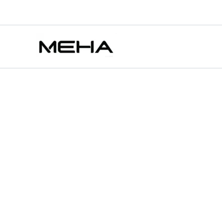
TOKYO
跳
原
原
目
目
此
此
此
MOHOO
至
始
始
前
前
產
產
產
特價
特價
特價
特價
特價
BOX
主
價
價
價
價
品
品
品
東
要
京
格：
格：
格：
格：
有
有
有
魔
內
NT$750.00。
NT$750.00。
NT$450.00。
NT$450.00。
多
多
多
盒
容
種
種
種
電
款
款
款
子
菸
式。
式。
式
煙
可
可
可
彈
在
在
在
【無
涼
產
產
產
不
品
品
品
冰】
頁
頁
頁
數
量
面
面
面
選
選
選
擇
擇
擇
選
選
選