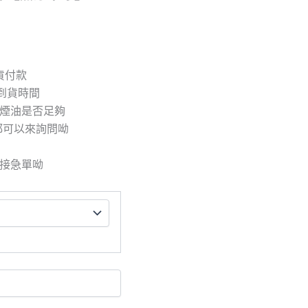
取貨付款
到貨時間
/煙油是否足夠
都可以來詢問呦
拒接急單呦