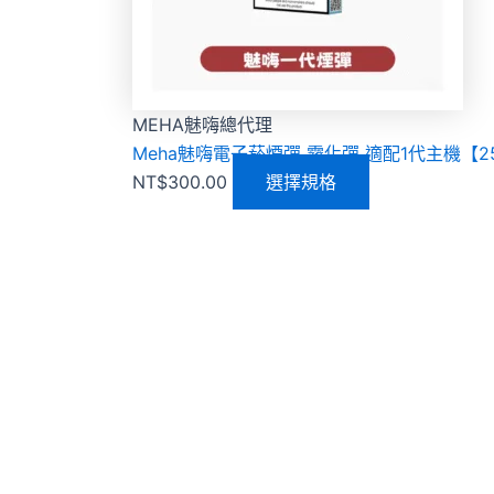
MEHA魅嗨總代理
Meha魅嗨電子菸煙彈 霧化彈 適配1代主機【
NT$
300.00
選擇規格