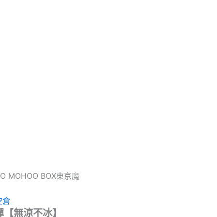
YO MOHOO BOX東京魔
空倉
煙彈【無涼不冰】