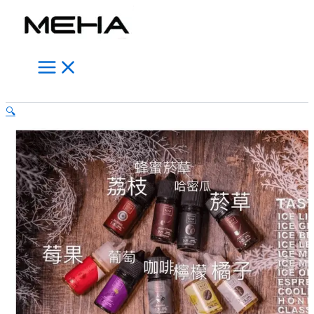
Main
FRUIT
跳
此
此
此
Menu
OF
至
產
產
產
STELL
主
品
品
品
鋼
要
有
有
有
鐵
內
多
多
多
果
電
容
種
種
種
搜
子
款
款
款
🔍
尋
煙
式。
式。
式。
果
可
可
可
汁
在
在
在
煙
油
產
產
產
30ml
品
品
品
數
頁
頁
頁
量
面
面
面
選
選
選
擇
擇
擇
選
選
選
項
項
項