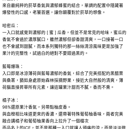
來自最純粹的菸草香氣與濃郁蜂蜜的結合，單調的配置中隱藏著
爆發性的口感，老饕首選，讓你顛覆對於菸草的想像。
哈密瓜：
一入口就感覺到濃郁的 [ 蜜 ] 瓜香，但並不是常見的哈味，蜜瓜的
香氣不會過於濃厚膩口，雖然濃郁但卻香甜清爽，一口接著一口
也不會感到甜膩，而本系列獨特的那一絲絲清涼風味更是加強了
果汁的完整性，試過白的絕對不要錯過黑的。
藍莓爆珠：
入口即是冰涼薄荷與藍莓濃郁的香氣，綜合了完美搭配的黑醋栗
與桑葚，猶如身處原始森林採摘野果，接近大自然般的清爽，薄
荷腦直接昇華所有元素，讓這罐果汁甜而不膩，香而不熏。
橘子冰：
98%還原果汁香氣，另帶點柚皮香。
與血橙相比味道更來的香濃，還帶著特殊葡萄柚香味，兩者完美
融合講橘子和葡萄柚果香向上拉升了一個檔次
而品名上的ICE，並不是那種一入口就讓人頭痛的涼，而是淡淡微