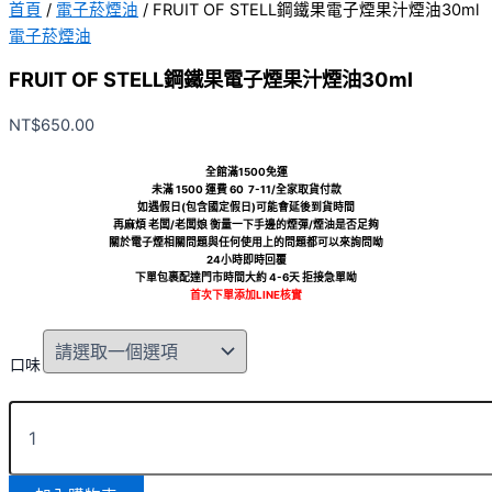
首頁
/
電子菸煙油
/ FRUIT OF STELL鋼鐵果電子煙果汁煙油30ml
電子菸煙油
FRUIT OF STELL鋼鐵果電子煙果汁煙油30ml
NT$
650.00
全館滿1500免運
未滿 1500 運費 60 7-11/全家取貨付款
如遇假日(包含國定假日)可能會延後到貨時間
再麻煩 老闆/老闆娘 衡量一下手邊的煙彈/煙油是否足夠
關於電子煙相關問題與任何使用上的問題都可以來詢問呦
24小時即時回覆
下單包裹配達門市時間大約 4-6天 拒接急單呦
首次下單添加LINE核實
口味