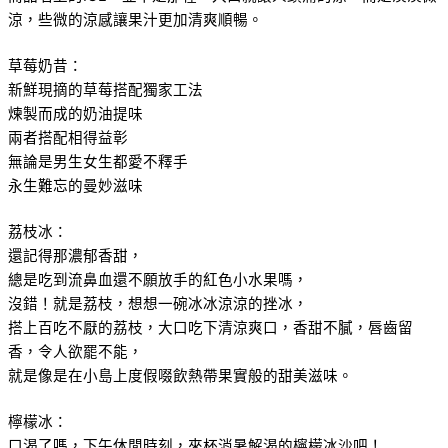
涼，些微的涼感讓果汁更加清爽順暢。
草莓奶昔：
新鮮現摘的草莓搭配獨家工法
煉製而成的奶油提味
兩者搭配相得益彰
無論是男生女生都愛不釋手
永生難忘的曼妙滋味
荔枝冰：
還記得那濃郁香甜，
總是吃到流鼻血還不願放手的紅色小水果嗎，
沒錯！就是荔枝，想想一碗冰冰涼涼的挫冰，
搭上百吃不厭的荔枝，大口吃下清涼爽口，香甜不膩，唇齒留
香，令人欲罷不能，
就是像是在小島上度假啜飲熱帶果實般的甜美滋味。
檸檬冰：
口渴了嗎，下午休閒時刻，來杯消暑解渴的檸檬冰沙吧！