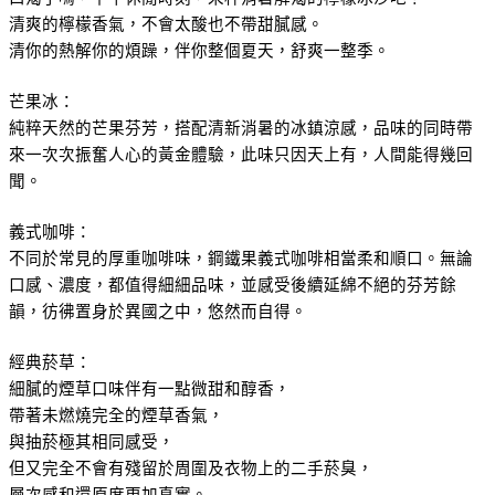
清爽的檸檬香氣，不會太酸也不帶甜膩感。
清你的熱解你的煩躁，伴你整個夏天，舒爽一整季。
芒果冰：
純粹天然的芒果芬芳，搭配清新消暑的冰鎮涼感，品味的同時帶
來一次次振奮人心的黃金體驗，此味只因天上有，人間能得幾回
聞。
義式咖啡：
不同於常見的厚重咖啡味，鋼鐵果義式咖啡相當柔和順口。無論
口感、濃度，都值得細細品味，並感受後續延綿不絕的芬芳餘
韻，彷彿置身於異國之中，悠然而自得。
經典菸草：
細膩的煙草口味伴有一點微甜和醇香，
帶著未燃燒完全的煙草香氣，
與抽菸極其相同感受，
但又完全不會有殘留於周圍及衣物上的二手菸臭，
層次感和還原度更加真實。