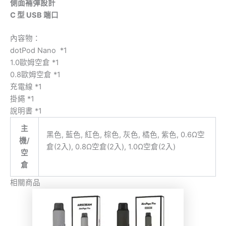
側面補彈設計
C 型 USB 端口
內容物：
dotPod Nano *1
1.0歐姆空倉 *1
0.8歐姆空倉 *1
充電線 *1
掛繩 *1
說明書 *1
主
黑色, 藍色, 紅色, 棕色, 灰色, 橘色, 紫色, 0.6Ω空
機/
倉(2入), 0.8Ω空倉(2入), 1.0Ω空倉(2入)
空
倉
相關商品