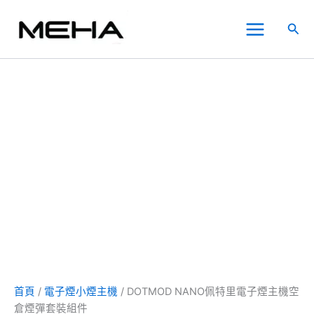
DOTMOD
跳
價
價
價
價
此
此
此
Main
NANO
至
格
格
格
格
產
產
產
搜
佩
Menu
主
範
範
範
範
品
品
品
尋
特
要
圍：
圍：
圍：
圍：
有
有
有
里
內
NT$350.00
NT$350.00
NT$300.00
NT$300.00
多
多
多
電
子
容
到
到
到
到
種
種
種
煙
NT$1,400.00
NT$900.00
NT$1,200.00
NT$1,200.00
款
款
款
主
式。
式。
式。
機
可
可
可
空
在
在
在
倉
煙
產
產
產
彈
品
品
品
套
頁
頁
頁
裝
面
面
面
組
選
選
選
件
數
擇
擇
擇
量
選
選
選
首頁
/
電子煙小煙主機
/ DOTMOD NANO佩特里電子煙主機空
項
項
項
倉煙彈套裝組件