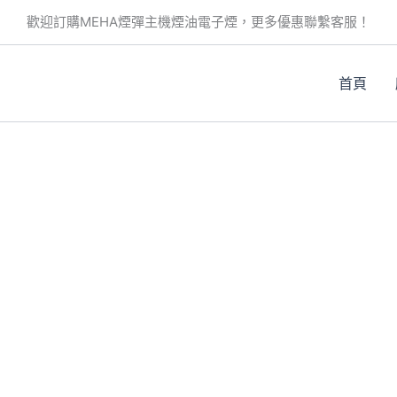
此
此
此
歡迎訂購MEHA煙彈主機煙油電子煙，更多優惠聯繫客服！
產
產
產
品
品
品
有
有
有
首頁
多
多
多
種
種
種
款
款
款
式。
式。
式。
可
可
可
在
在
在
產
產
產
品
品
品
頁
頁
頁
面
面
面
選
選
選
擇
擇
擇
選
選
選