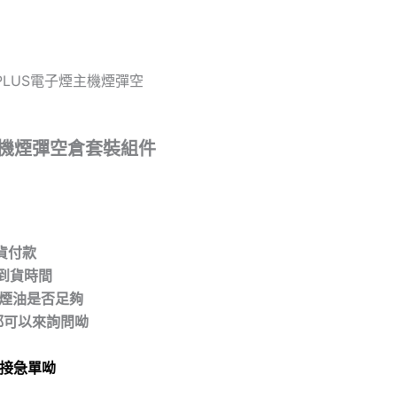
 PLUS電子煙主機煙彈空
煙主機煙彈空倉套裝組件
取貨付款
到貨時間
/煙油是否足夠
都可以來詢問呦
拒接急單呦