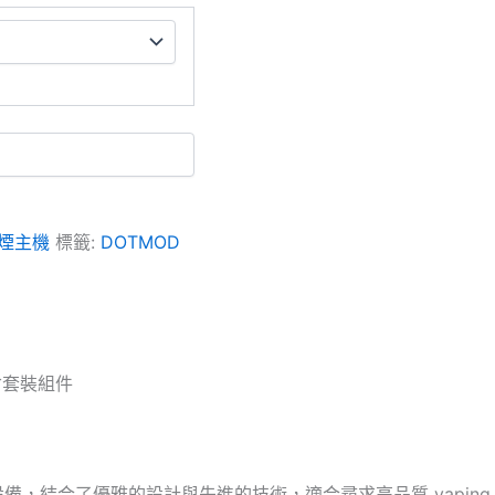
煙主機
標籤:
DOTMOD
倉套裝組件
設備，結合了優雅的設計與先進的技術，適合尋求高品質 vaping