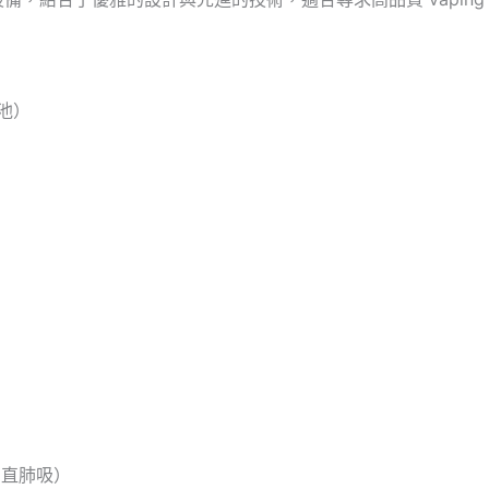
電池）
制直肺吸）