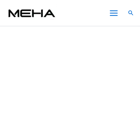
SP2S
跳
價
價
價
價
此
此
此
Main
思
至
格
格
格
格
產
產
產
特價
搜
博
Menu
主
範
範
範
範
品
品
品
尋
瑞
要
圍：
圍：
圍：
圍：
有
有
有
電
內
NT$300.00
NT$350.00
NT$350.00
NT$300.00
多
多
多
子
煙
容
到
到
到
到
種
種
種
天
NT$1,200.00
NT$1,200.00
NT$1,400.00
NT$1,800.00
款
款
款
王
式。
式。
式。
星
可
可
可
系
在
在
在
列
注
產
產
產
油
品
品
品
式
頁
頁
頁
主
面
面
面
機
選
選
選
套
裝
擇
擇
擇
數
選
選
選
量
項
項
項