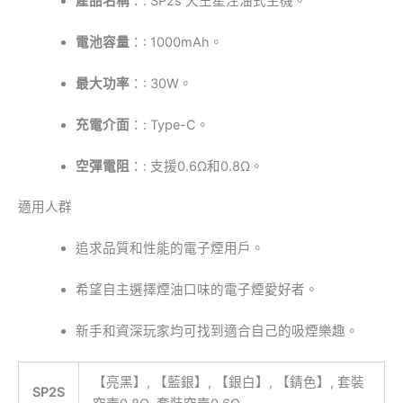
產品名稱
：:
SP2s 天王星注油式主機。
電池容量
：:
1000mAh。
最大功率
：:
30W。
充電介面
：:
Type-C。
空彈電阻
：:
支援0.6Ω和0.8Ω。
適用人群
追求品質和性能的電子煙用戶。
希望自主選擇煙油口味的電子煙愛好者。
新手和資深玩家均可找到適合自己的吸煙樂趣。
【亮黑】, 【藍銀】, 【銀白】, 【錆色】, 套裝
SP2S