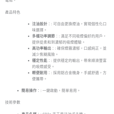
電阻。
產品特色
注油設計
：:
可自由更換煙油，實現個性化口
味選擇。
多檔功率調節
：:
滿足不同吸煙偏好的用戶，
提供從柔和到濃郁的吸煙體驗。
高功率輸出
：:
確保煙霧濃郁，口感純正，並
減少焦糊風險。
穩定性能
：:
提供穩定的輸出，帶來順滑豐富
的吸煙感受。
輕便耐用
：:
採用鋁合金機身，手感舒適，方
便攜帶。
簡易操作
：:
一鍵啟動，簡單易用。
技術參數