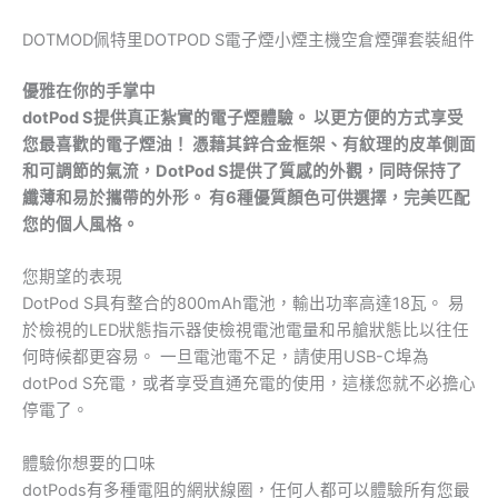
DOTMOD佩特里DOTPOD S電子煙小煙主機空倉煙彈套裝組件
優雅在你的手掌中
dotPod S提供真正紮實的電子煙體驗。 以更方便的方式享受
您最喜歡的電子煙油！ 憑藉其鋅合金框架、有紋理的皮革側面
和可調節的氣流，DotPod S提供了質感的外觀，同時保持了
纖薄和易於攜帶的外形。 有6種優質顏色可供選擇，完美匹配
您的個人風格。
您期望的表現
DotPod S具有整合的800mAh電池，輸出功率高達18瓦。 易
於檢視的LED狀態指示器使檢視電池電量和吊艙狀態比以往任
何時候都更容易。 一旦電池電不足，請使用USB-C埠為
dotPod S充電，或者享受直通充電的使用，這樣您就不必擔心
停電了。
體驗你想要的口味
dotPods有多種電阻的網狀線圈，任何人都可以體驗所有您最