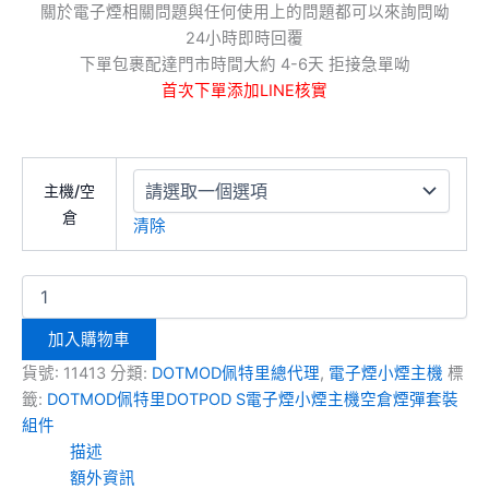
關於電子煙相關問題與任何使用上的問題都可以來詢問呦
24小時即時回覆
下單包裹配達門市時間大約 4-6天 拒接急單呦
首次下單添加LINE核實
主機/空
倉
清除
加入購物車
貨號:
11413
分類:
DOTMOD佩特里總代理
,
電子煙小煙主機
標
籤:
DOTMOD佩特里DOTPOD S電子煙小煙主機空倉煙彈套裝
組件
描述
額外資訊