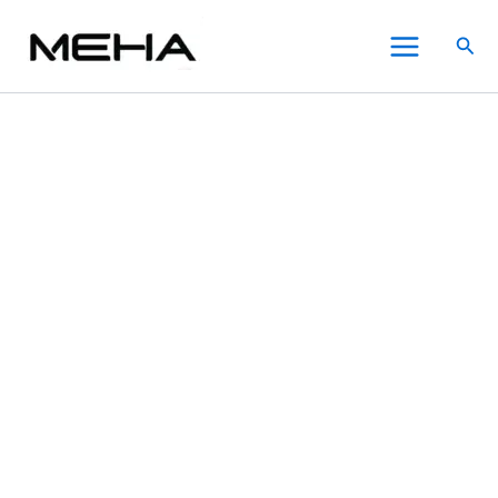
DOTMOD
跳
價
價
價
價
此
此
此
Main
佩
至
格
格
格
格
產
產
產
搜
特
Menu
主
範
範
範
範
品
品
品
尋
里
要
圍：
圍：
圍：
圍：
有
有
有
DOTPOD
內
NT$350.00
NT$350.00
NT$350.00
NT$350.00
多
多
多
S
電
容
到
到
到
到
種
種
種
子
NT$1,300.00
NT$900.00
NT$1,200.00
NT$1,400.00
款
款
款
煙
式。
式。
式。
小
可
可
可
煙
在
在
在
主
機
產
產
產
空
品
品
品
倉
頁
頁
頁
煙
面
面
面
彈
選
選
選
套
裝
擇
擇
擇
組
選
選
選
件
項
項
項
數