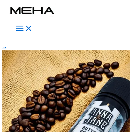
Main
ANNE
跳
此
此
此
Menu
安
至
產
產
產
娜
主
品
品
品
60ML
要
有
有
有
大
內
多
多
多
煙
油
容
種
種
種
搜
ButterScotch
款
款
款
🔍
尋
【焦
式。
式。
式。
糖
可
可
可
奶
在
在
在
油
咖
產
產
產
啡】
品
品
品
數
頁
頁
頁
量
面
面
面
選
選
選
擇
擇
擇
選
選
選
項
項
項