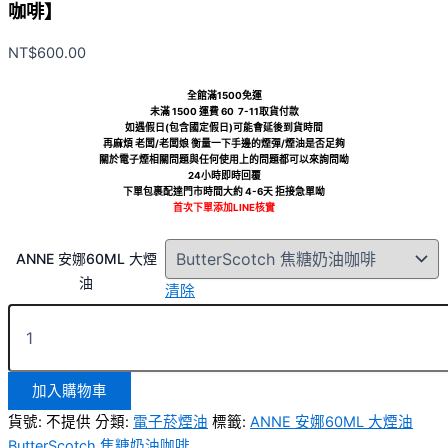
咖啡】
NT$
600.00
全館滿1500免運
未滿 1500 運費 60 7-11取貨付款
如遇假日(包含國定假日)可能會延後到貨時間
再麻煩 老闆/老闆娘 衡量一下手邊的煙彈/煙油是否足夠
關於電子煙相關問題與任何使用上的問題都可以來詢問呦
24小時即時回覆
下單包裹配達門市時間大約 4-6天 拒接急單呦
首次下單添加LINE核實
ANNE 安娜60ML 大煙
油
清除
加入購物車
貨號:
不提供
分類:
電子菸煙油
標籤:
ANNE 安娜60ML 大煙油
ButterScotch 焦糖奶油咖啡