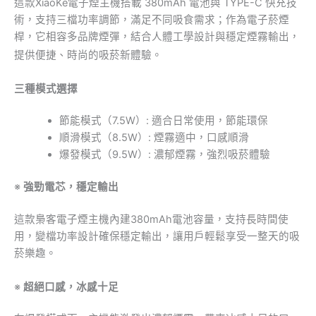
這款XiaoKe電子煙主機搭載 380mAh 電池與 TYPE-C 快充技
術，支持三檔功率調節，滿足不同吸食需求；作為電子菸煙
桿，它相容多品牌煙彈，結合人體工學設計與穩定煙霧輸出，
提供便捷、時尚的吸菸新體驗。
三種模式選擇
節能模式（7.5W）: 適合日常使用，節能環保
順滑模式（8.5W）: 煙霧適中，口感順滑
爆發模式（9.5W）: 濃郁煙霧，強烈吸菸體驗
※
強勁電芯，穩定輸出
這款梟客電子煙主機內建380mAh電池容量，支持長時間使
用，變檔功率設計確保穩定輸出，讓用戶輕鬆享受一整天的吸
菸樂趣。
※
超絕口感，冰感十足