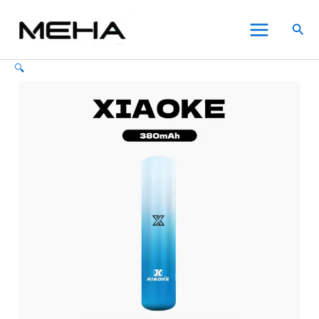
XIAOKE
跳
原
目
價
價
此
此
此
Main
梟
至
始
前
格
格
產
產
產
特價
特價
搜
客
Menu
主
價
價
範
範
品
品
品
尋
電
要
格：
格：
圍：
圍：
有
有
有
子
🔍
內
NT$980.00。
NT$700.00。
NT$300.00
NT$450.00
多
多
多
煙
一
容
到
到
種
種
種
代
NT$1,600.00
NT$2,280.00
款
款
款
變
式。
式。
式。
檔
可
可
可
主
在
在
在
機
通
產
產
產
用
品
品
品
一
頁
頁
頁
代
面
面
面
煙
選
選
選
彈
【5
擇
擇
擇
色
選
選
選
可
項
項
項
選】