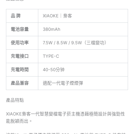
品 牌
XIAOKE｜梟客
電池容量
380mAh
使用功率
7.5W / 8.5W / 9.5W（三檔變功）
充電接口
TYPE-C
充電時間
40-50分钟
產品兼容
適配一代電子煙煙彈
產品特點
XIAOKE梟客一代智慧變檔電子菸主機憑藉極簡設計與強勁性
能脫穎而出。