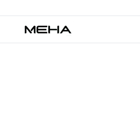
VAPOR
跳
原
目
此
此
此
STORM
至
始
前
產
產
產
特價
特價
風
主
價
價
品
品
品
暴
要
辣
格：
格：
有
有
有
妹
內
NT$600.00。
NT$380.00。
多
多
多
電
容
種
種
種
子
款
款
款
煙
可
式。
式。
式
充
可
可
可
電
在
在
在
一
次
產
產
產
性
品
品
品
拋
頁
頁
頁
棄
式
面
面
面
7500
選
選
選
口
擇
擇
擇
數
選
選
選
量