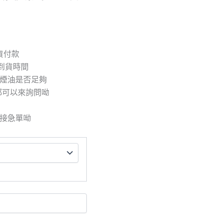
取貨付款
到貨時間
/煙油是否足夠
都可以來詢問呦
拒接急單呦