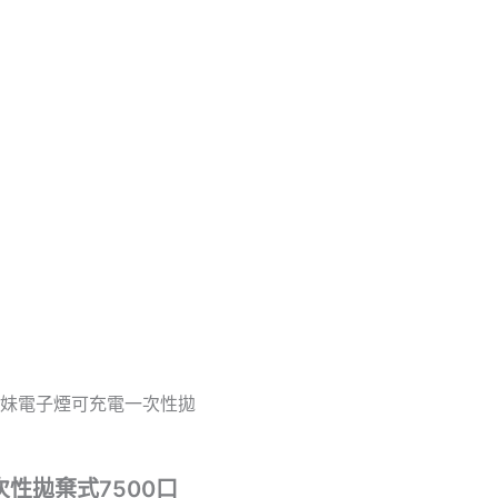
風暴辣妹電子煙可充電一次性拋
次性拋棄式7500口