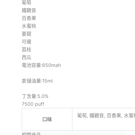
葡萄
鐵觀音
百香果
水蜜桃
要碧
可缓
荔枝
西瓜
電池容量:650mah
倉儲油量:15ml
丁含量:5.0%
7500 puff
葡萄, 鐵觀音, 百香果, 水蜜桃
口味
相關商品