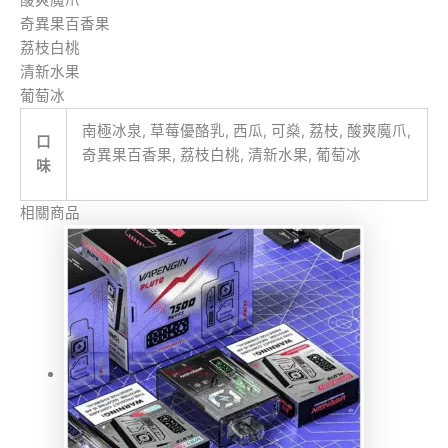
酸爽魔爪
奇異果百香果
荔枝白桃
清新水果
葡萄冰
南極冰泉, 草莓優酪乳, 西瓜, 可燊, 荔枝, 酸爽魔爪,
口
奇異果百香果, 荔枝白桃, 清新水果, 葡萄冰
味
相關商品