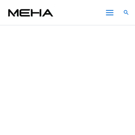
NINGA
跳
原
原
目
目
此
此
此
Main
奶
至
始
始
前
前
產
產
產
特價
特價
特價
特價
搜
茶
Menu
主
價
價
價
價
品
品
品
尋
杯
要
格：
格：
格：
格：
有
有
有
電
內
NT$600.00。
NT$680.00。
NT$380.00。
NT$380.00。
多
多
多
子
煙
容
種
種
種
可
款
款
款
充
式。
式。
式。
电
可
可
可
一
在
在
在
次
性
產
產
產
拋
品
品
品
棄
頁
頁
頁
式
面
面
面
6000
選
選
選
口
數
擇
擇
擇
量
選
選
選
項
項
項