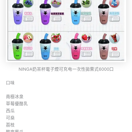
NINGA奶茶杯電子煙可充电一次性拋棄式6000口
口味
南極冰泉
草莓優酪乳
西瓜
可燊
荔枝