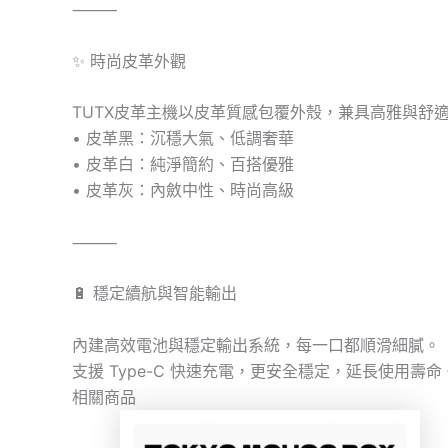
⸻
✨ 時尚皮革外觀
TUTX皮革主機以皮革質感包覆外殼，兼具高雅與舒
• 皮革黑：沉穩大氣、低調奢華
• 皮革白：純淨簡約、百搭優雅
• 皮革灰：內斂中性、時尚高級
⸻
🔋 穩定續航與智能輸出
內建高效電池與穩定輸出系統，每一口都順滑細膩。
支援 Type-C 快速充電，更安全穩定，延長使用壽命
相關商品