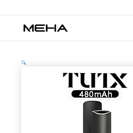
TUTX
跳
原
目
價
此
此
電
至
始
前
格
產
產
特價
特價
子
主
價
價
範
品
品
煙
要
一
格：
格：
圍：
有
有
代
內
NT$700.00。
NT$400.00。
NT$450.00
多
多
皮
容
到
種
種
革
NT$2,280.00
款
款
主
機
式。
式
通
🔍
可
可
用
在
在
一
代
產
產
系
品
品
列
頁
頁
煙
彈
面
面
【三
選
選
色
擇
擇
可
選
選
選】