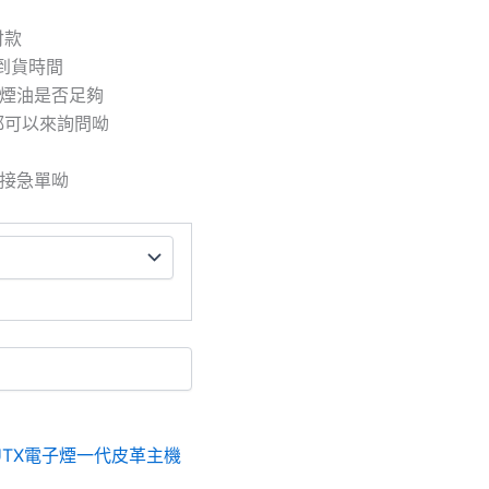
付款
到貨時間
/煙油是否足夠
都可以來詢問呦
拒接急單呦
UTX電子煙一代皮革主機