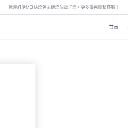
此
歡迎訂購MEHA煙彈主機煙油電子煙，更多優惠聯繫客服！
產
品
有
首頁
多
種
款
。
式。
可
在
產
品
頁
面
選
擇
選