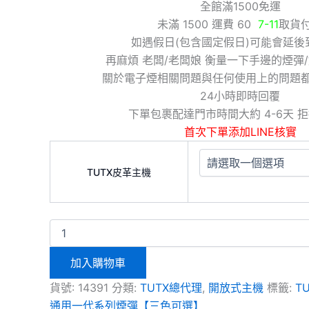
全館滿1500免運
未滿 1500 運費 60
7-11
取貨
如遇假日(包含國定假日)可能會延後
再麻煩 老闆/老闆娘 衡量一下手邊的煙彈
關於電子煙相關問題與任何使用上的問題
24小時即時回覆
下單包裹配達門市時間大約 4-6天 
首次下單添加LINE核實
TUTX皮革主機
加入購物車
貨號:
14391
分類:
TUTX總代理
,
開放式主機
標籤:
T
通用一代系列煙彈【三色可選】