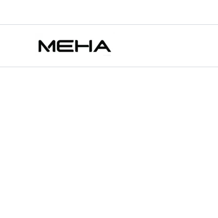
Oxva
跳
原
目
此
此
此
xlim
至
始
前
產
產
產
特價
特價
小
主
價
價
品
品
品
蠻
要
牛
格：
格：
有
有
有
電
內
NT$400.00。
NT$300.00。
多
多
多
子
容
種
種
種
煙
款
款
款
空
倉
式。
式。
式
R-
可
可
可
HNCRS
在
在
在
Refillable
犀
產
產
產
牛
品
品
品
數
頁
頁
頁
量
面
面
面
選
選
選
擇
擇
擇
選
選
選