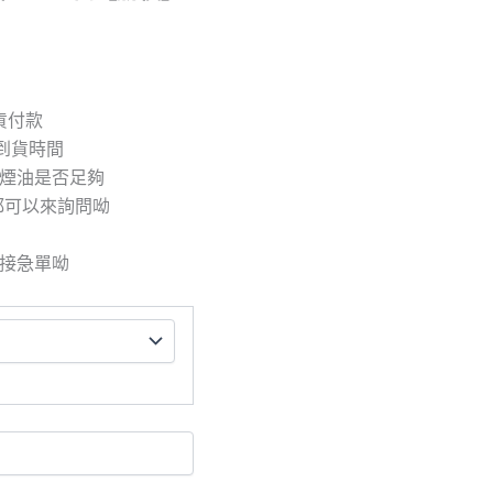
取貨付款
到貨時間
/煙油是否足夠
都可以來詢問呦
拒接急單呦