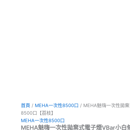
項
項
項
首頁
/
MEHA一次性8500口
/ MEHA魅嗨一次性拋棄
8500口【荔枝】
MEHA一次性8500口
MEHA魅嗨一次性拋棄式電子煙VBar小白條