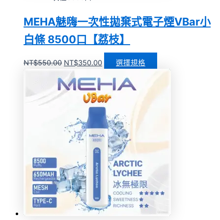
MEHA魅嗨一次性拋棄式電子煙VBar小
白條 8500口【荔枝】
NT$
550.00
NT$
350.00
選擇規格