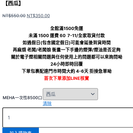
【西瓜】
NT$
550.00
NT$
350.00
全館滿1500免運
未滿 1500 運費 60 7-11/全家取貨付款
如遇假日(包含國定假日)可能會延後到貨時間
再麻煩 老闆/老闆娘 衡量一下手邊的煙彈/煙油是否足夠
關於電子煙相關問題與任何使用上的問題都可以來詢問呦
24小時即時回覆
下單包裹配達門市時間大約 4-6天 拒接急單呦
首次下單添加LINE核實
MEHA一次性8500口
清除