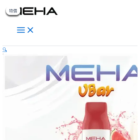
Main
MEHA
跳
原
原
原
原
目
目
目
目
此
此
此
Menu
魅
至
始
始
始
始
前
前
前
前
產
產
產
特價
特價
特價
特價
特價
特價
特價
嗨
主
價
價
價
價
價
價
價
價
品
品
品
一
要
格：
格：
格：
格：
格：
格：
格：
格：
有
有
有
次
內
NT$550.00。
NT$550.00。
NT$550.00。
NT$550.00。
NT$350.00。
NT$350.00。
NT$350.00。
NT$350.00。
多
多
多
性
拋
容
種
種
種
搜
棄
款
款
款
🔍
尋
式
式。
式。
式。
電
可
可
可
子
在
在
在
煙
VBar
產
產
產
小
品
品
品
白
頁
頁
頁
條
面
面
面
8500
選
選
選
口
【西
擇
擇
擇
瓜】
選
選
選
數
項
項
項
量