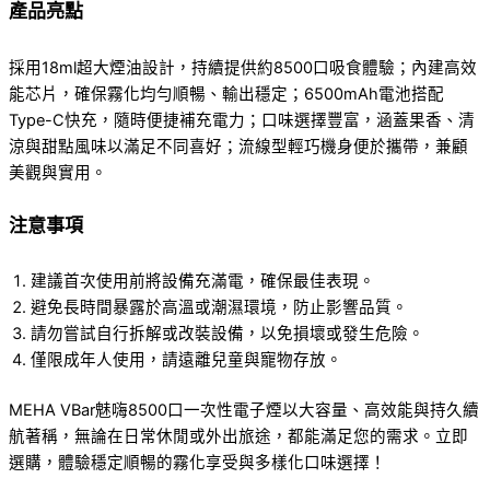
產品亮點
採用18ml超大煙油設計，持續提供約8500口吸食體驗；內建高效
能芯片，確保霧化均勻順暢、輸出穩定；6500mAh電池搭配
Type-C快充，隨時便捷補充電力；口味選擇豐富，涵蓋果香、清
涼與甜點風味以滿足不同喜好；流線型輕巧機身便於攜帶，兼顧
美觀與實用。
注意事項
建議首次使用前將設備充滿電，確保最佳表現。
避免長時間暴露於高溫或潮濕環境，防止影響品質。
請勿嘗試自行拆解或改裝設備，以免損壞或發生危險。
僅限成年人使用，請遠離兒童與寵物存放。
MEHA VBar魅嗨8500口一次性電子煙以大容量、高效能與持久續
航著稱，無論在日常休閒或外出旅途，都能滿足您的需求。立即
選購，體驗穩定順暢的霧化享受與多樣化口味選擇！