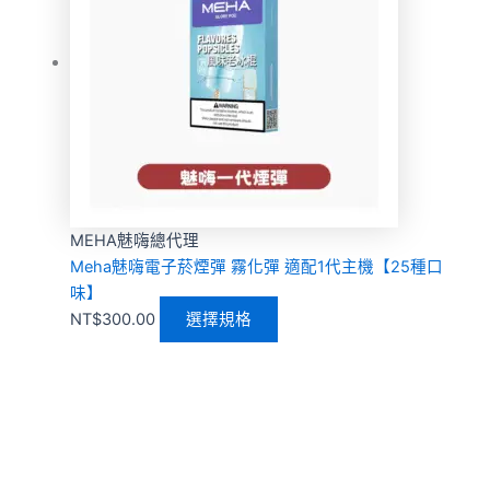
MEHA魅嗨總代理
Meha魅嗨電子菸煙彈 霧化彈 適配1代主機【25種口
味】
NT$
300.00
選擇規格