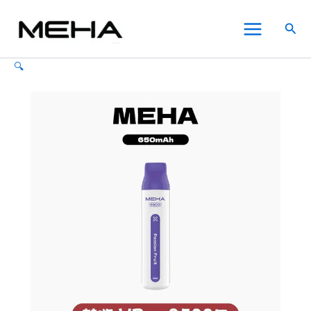
MEHA
跳
原
原
目
目
此
此
此
Main
魅
至
始
始
前
前
產
產
產
特價
特價
特價
特價
特價
搜
嗨
Menu
主
價
價
價
價
品
品
品
尋
電
要
格：
格：
格：
格：
有
有
有
子
🔍
內
NT$550.00。
NT$580.00。
NT$350.00。
NT$380.00。
多
多
多
煙
VBar
容
種
種
種
小
款
款
款
白
式。
式。
式。
條
可
可
可
一
在
在
在
次
性
產
產
產
拋
品
品
品
棄
頁
頁
頁
式
面
面
面
8500
選
選
選
口
【16
擇
擇
擇
種
選
選
選
口
項
項
項
味】