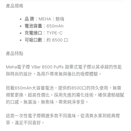
產品規格
品 牌
：MEHA｜魅嗨
電池容量
：650mAh
充電接口
：TYPE-C
可吸口數
：約 8500 口
產品特點
Meha電子煙 VBar 8500 Puffs 拋棄式電子煙以其卓越的性能
與時尚的設計，為用戶帶來無與倫比的吸煙體驗。
搭載650mAh大容量電池，提供約8500口的持久使用，無需
頻繁更換，超高性價比。採用先進的霧化技術，確保濃郁細膩
的口感，無漏油、無焦味，帶來純淨享受。
這款一次性電子煙精選多款不同風味，從清爽水果到經典煙
草，滿足不同喜好。