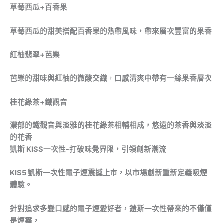
草莓西瓜+百香果
草莓西瓜的甜美搭配百香果的熱帶風味，帶來層次豐富的果香
紅柚翡翠
+
芭樂
芭樂的甜味與紅柚的微酸交織，口感清爽中帶有一絲果香層次
桂花綠茶
+
鐵觀音
濃郁的鐵觀音與淡雅的桂花綠茶相輔相成，悠遠的茶香與淡淡
的花香
凱斯 KISS一次性-打破味覺界限，引領創新潮流
KIS5 凱
斯一次性電子煙震撼上市，以市場創新重新定義吸煙
體驗。
針對追求多變口感的電子煙愛好者，鎧斯一次性帶來的不僅僅
是煙霧，