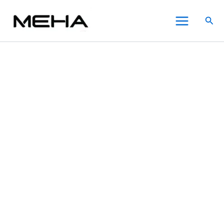
KIS5
跳
原
目
價
此
此
此
Main
凱
至
始
前
格
產
產
產
特價
特價
搜
斯
Menu
主
價
價
範
品
品
品
尋
電
要
格：
格：
圍：
有
有
有
子
內
NT$600.00。
NT$380.00。
NT$350.00
多
多
多
煙
一
容
到
種
種
種
次
NT$430.00
款
款
款
性/
式。
式。
式。
拋
可
可
可
棄
在
在
在
式
菸
產
產
產
桿
品
品
品
6500
頁
頁
頁
口
面
面
面
數
選
選
選
量
擇
擇
擇
選
選
選
項
項
項