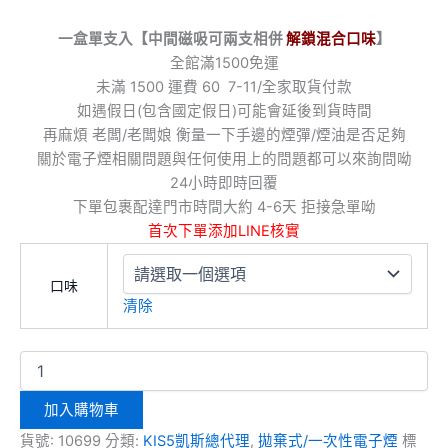
一盒單支入【中間磁吸可兩支相併
解鎖混合口味
】
全館滿1500免運
未滿 1500 運費 60 7-11/全家取貨付款
如遇假日(包含國定假日)可能會延後到貨時間
再麻煩 老闆/老闆娘 衡量一下手邊的煙彈/煙油是否足夠
關於電子煙相關問題與任何使用上的問題都可以來詢問呦
24小時即時回覆
下單包裹配達門市時間大約 4-6天 拒接急單呦
首次下單添加LINE核實
口味
清除
加入購物車
貨號:
10699
分類:
KIS5凱斯總代理
,
拋棄式/一次性電子煙
標