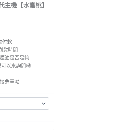
配1代主機【水蜜桃】
取貨付款
到貨時間
/煙油是否足夠
都可以來詢問呦
拒接急單呦