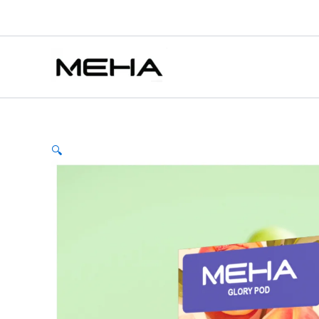
Meha
跳
原
原
原
原
目
目
目
目
此
此
此
魅
至
始
始
始
始
前
前
前
前
產
產
產
特價
特價
特價
特價
特價
特價
特價
嗨
主
價
價
價
價
價
價
價
價
品
品
品
煙
要
彈
格：
格：
格：
格：
格：
格：
格：
格：
有
有
有
電
內
NT$500.00。
NT$500.00。
NT$500.00。
NT$500.00。
NT$300.00。
NT$300.00。
NT$300.00。
NT$300.00。
多
多
多
子
容
種
種
種
煙
款
款
款
霧
化
式
式
式
彈
🔍
可
可
可
3
在
在
在
枚
入
產
產
產
適
品
品
品
配
頁
頁
頁
1
代
面
面
面
主
選
選
選
機
擇
擇
擇
【水
選
選
選
蜜