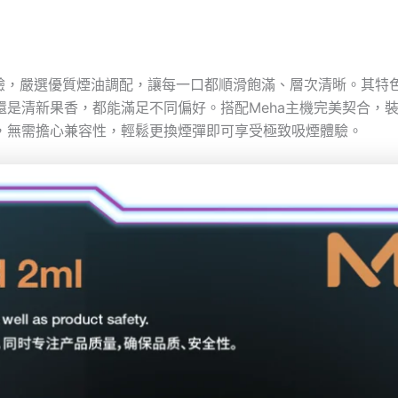
體驗，嚴選優質煙油調配，讓每一口都順滑飽滿、層次清晰。其特
是清新果香，都能滿足不同偏好。搭配Meha主機完美契合，裝
通用，無需擔心兼容性，輕鬆更換煙彈即可享受極致吸煙體驗。