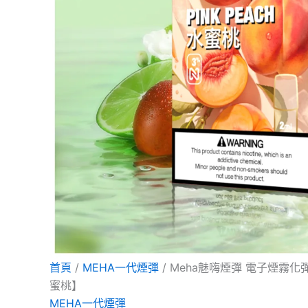
桃】
項
項
項
數
量
首頁
/
MEHA一代煙彈
/ Meha魅嗨煙彈 電子煙霧化
蜜桃】
MEHA一代煙彈