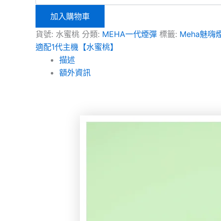
加入購物車
貨號:
水蜜桃
分類:
MEHA一代煙彈
標籤:
Meha魅嗨
適配1代主機【水蜜桃】
描述
額外資訊