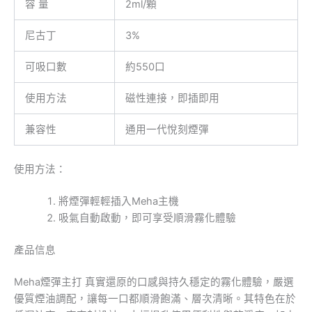
容 量
2ml/顆
尼古丁
3%
可吸口數
約550口
使用方法
磁性連接，即插即用
兼容性
通用一代悅刻煙彈
使用方法：
將煙彈輕輕插入Meha主機
吸氣自動啟動，即可享受順滑霧化體驗
產品信息
Meha煙彈主打 真實還原的口感與持久穩定的霧化體驗，嚴選
優質煙油調配，讓每一口都順滑飽滿、層次清晰。其特色在於