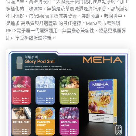
低漏油率、高密封設計，大幅提升使用便利性與乾淨度，加上
多樣化的口味選擇，無論是菸草風味還是清新果香，都能滿足
不同偏好。搭配Meha主機完美契合，裝卸簡單，吸阻適中，
是追求 高品質與舒適體驗 的最佳選擇。Meha與市場熱銷
RELX電子煙一代煙彈通用，無需擔心兼容性，輕鬆更換煙彈
即可享受極致吸煙體驗。