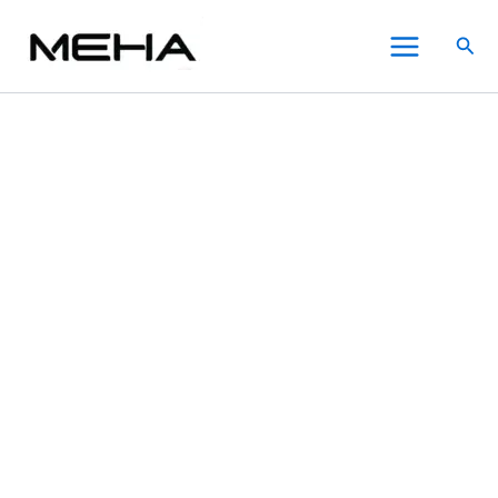
Meha
跳
原
原
原
原
目
目
目
目
此
此
此
Main
魅
至
始
始
始
始
前
前
前
前
產
產
產
特價
特價
特價
特價
特價
特價
特價
搜
嗨
Menu
主
價
價
價
價
價
價
價
價
品
品
品
尋
煙
要
格：
格：
格：
格：
格：
格：
格：
格：
有
有
有
彈
內
NT$500.00。
NT$500.00。
NT$500.00。
NT$500.00。
NT$300.00。
NT$300.00。
NT$300.00。
NT$300.00。
多
多
多
電
子
容
種
種
種
煙
款
款
款
霧
式。
式。
式。
化
可
可
可
彈
在
在
在
3
枚
產
產
產
入
品
品
品
適
頁
頁
頁
配
面
面
面
1
選
選
選
代
主
擇
擇
擇
機
選
選
選
【芒
項
項
項
果】