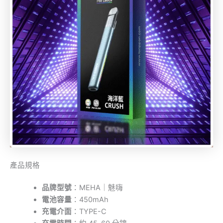
產品規格
品牌型號
：MEHA｜魅嗨
電池容量
：450mAh
充電介面
：TYPE-C