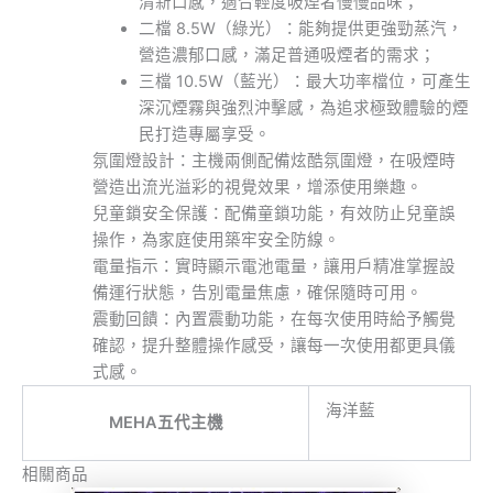
清新口感，適合輕度吸煙者慢慢品味；
二檔 8.5W（綠光）：能夠提供更強勁蒸汽，
營造濃郁口感，滿足普通吸煙者的需求；
三檔 10.5W（藍光）：最大功率檔位，可產生
深沉煙霧與強烈沖擊感，為追求極致體驗的煙
民打造專屬享受。
氛圍燈設計：主機兩側配備炫酷氛圍燈，在吸煙時
營造出流光溢彩的視覺效果，增添使用樂趣。
兒童鎖安全保護：配備童鎖功能，有效防止兒童誤
操作，為家庭使用築牢安全防線。
電量指示：實時顯示電池電量，讓用戶精准掌握設
備運行狀態，告別電量焦慮，確保隨時可用。
震動回饋：內置震動功能，在每次使用時給予觸覺
確認，提升整體操作感受，讓每一次使用都更具儀
式感。
海洋藍
MEHA五代主機
相關商品