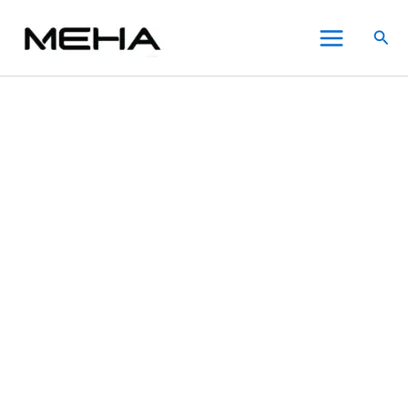
MEHA
跳
原
原
原
原
目
目
目
目
此
此
此
Main
魅
至
始
始
始
始
前
前
前
前
產
產
產
特價
特價
特價
特價
特價
特價
特價
搜
嗨
Menu
主
價
價
價
價
價
價
價
價
品
品
品
尋
電
要
格：
格：
格：
格：
格：
格：
格：
格：
有
有
有
子
內
NT$800.00。
NT$800.00。
NT$800.00。
NT$800.00。
NT$600.00。
NT$600.00。
NT$600.00。
NT$600.00。
多
多
多
煙
五
容
種
種
種
代
款
款
款
主
式。
式。
式。
機
可
可
可
｜
在
在
在
電
池
產
產
產
450mAh
品
品
品
3
頁
頁
頁
檔
面
面
面
功
選
選
選
率
調
擇
擇
擇
節
選
選
選
【海
項
項
項
洋