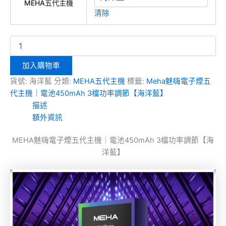
MEHA五代主機
清除
加入購物車
貨號:
海洋藍
分類:
MEHA五代主機
標籤:
Meha魅嗨電子煙五
代主機｜電池450mAh 3檔功率調節【海洋藍】
描述
額外資訊
MEHA魅嗨電子煙五代主機｜電池450mAh 3檔功率調節【海
洋藍】