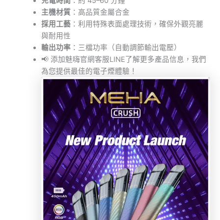
充電時間
：約 45–60 分鐘
主機材質
：高品質金屬合金
採用工藝
：利用特殊表面處理技術，確保外觀亮麗
與耐用性
輸出功率
：三檔功率（自動調節輸出電壓）
📢 添加魅嗨官網客服LINE了解更多產品信息，我們
為您提供最佳的電子煙體驗！