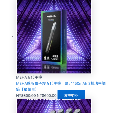
MEHA五代主機
MEHA魅嗨電子煙五代主機｜電池450mAh 3檔功率調
節【星耀黑】
NT$
800.00
NT$
600.00
選擇規格