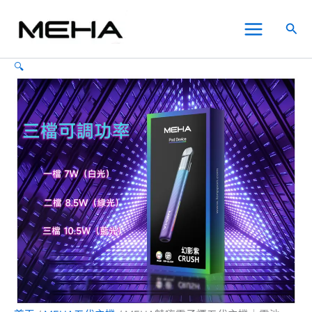
MEHA
跳
原
原
原
原
目
目
目
目
此
此
此
Main
魅
至
始
始
始
始
前
前
前
前
產
產
產
特價
特價
特價
特價
特價
特價
特價
搜
嗨
Menu
主
價
價
價
價
價
價
價
價
品
品
品
尋
電
要
格：
格：
格：
格：
格：
格：
格：
格：
有
有
有
子
🔍
內
NT$800.00。
NT$800.00。
NT$800.00。
NT$800.00。
NT$600.00。
NT$600.00。
NT$600.00。
NT$600.00。
多
多
多
煙
五
容
種
種
種
代
款
款
款
主
式。
式。
式。
機
可
可
可
｜
在
在
在
電
池
產
產
產
450mAh
品
品
品
3
頁
頁
頁
檔
面
面
面
功
選
選
選
率
調
擇
擇
擇
節
選
選
選
【幻
項
項
項
影