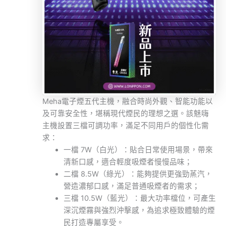
Meha電子煙五代主機，融合時尚外觀、智能功能以
及可靠安全性，堪稱現代煙民的理想之選。該魅嗨
主機設置三檔可調功率，滿足不同用戶的個性化需
求：
一檔 7W（白光）：貼合日常使用場景，帶來
清新口感，適合輕度吸煙者慢慢品味；
二檔 8.5W（綠光）：能夠提供更強勁蒸汽，
營造濃郁口感，滿足普通吸煙者的需求；
三檔 10.5W（藍光）：最大功率檔位，可產生
深沉煙霧與強烈沖擊感，為追求極致體驗的煙
民打造專屬享受。