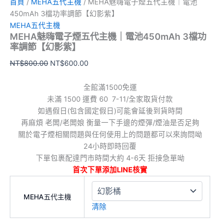
紫】
首頁
/
MEHA五代主機
/ MEHA魅嗨電子煙五代主機｜電池
數
450mAh 3檔功率調節【幻影紫】
量
MEHA五代主機
MEHA魅嗨電子煙五代主機｜電池450mAh 3檔功
率調節【幻影紫】
NT$
800.00
NT$
600.00
全館滿1500免運
未滿 1500 運費 60 7-11/全家取貨付款
如遇假日(包含國定假日)可能會延後到貨時間
再麻煩 老闆/老闆娘 衡量一下手邊的煙彈/煙油是否足夠
關於電子煙相關問題與任何使用上的問題都可以來詢問呦
24小時即時回覆
下單包裹配達門市時間大約 4-6天 拒接急單呦
首次下單添加LINE核實
MEHA五代主機
清除