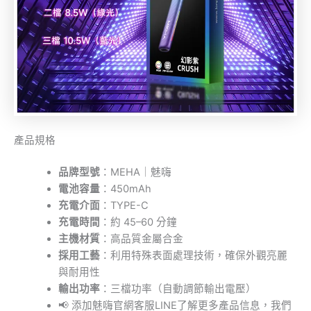
產品規格
品牌型號
：MEHA｜魅嗨
電池容量
：450mAh
充電介面
：TYPE-C
充電時間
：約 45–60 分鐘
主機材質
：高品質金屬合金
採用工藝
：利用特殊表面處理技術，確保外觀亮麗
與耐用性
輸出功率
：三檔功率（自動調節輸出電壓）
📢 添加魅嗨官網客服LINE了解更多產品信息，我們