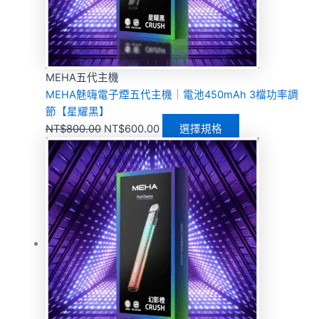
MEHA五代主機
MEHA魅嗨電子煙五代主機｜電池450mAh 3檔功率調
節【星耀黑】
NT$
800.00
NT$
600.00
選擇規格