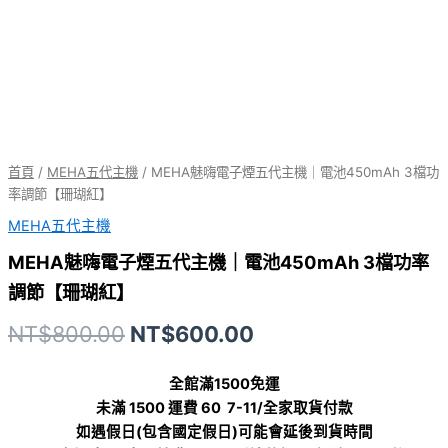
檔
面
面
面
功
選
選
選
率
調
擇
擇
擇
節
選
選
選
【珊
項
項
項
瑚
紅】
數
首頁
/
MEHA五代主機
/ MEHA魅嗨電子煙五代主機｜電池450mAh 3檔功
量
率調節【珊瑚紅】
MEHA五代主機
MEHA魅嗨電子煙五代主機｜電池450mAh 3檔功率
調節【珊瑚紅】
NT$
800.00
NT$
600.00
全館滿1500免運
未滿 1500 運費 60 7-11/全家取貨付款
如遇假日(包含國定假日)可能會延後到貨時間