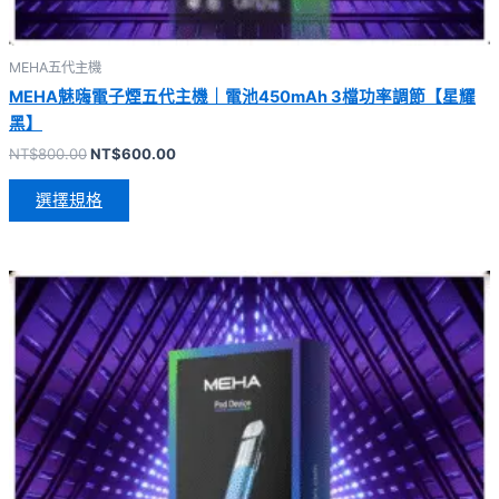
MEHA五代主機
MEHA魅嗨電子煙五代主機｜電池450mAh 3檔功率調節【星耀
黑】
NT$
800.00
NT$
600.00
選擇規格