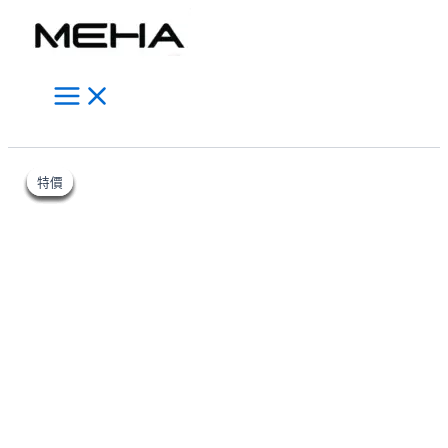
Main
跳
Menu
至
主
要
內
容
搜
原
原
原
目
目
目
MEHA
此
此
此
原
目
尋
始
始
始
前
前
前
魅
產
產
產
特價
特價
特價
特價
特價
特價
特價
價
價
價
價
價
價
嗨
始
前
格：
格：
格：
品
品
品
格：
格：
格：
電
NT$800.00。
NT$800.00。
NT$800.00。
NT$600.00。
NT$600.00。
NT$600.00。
有
有
有
價
價
子
多
多
多
煙
格：
格：
五
種
種
種
代
款
款
款
NT$800.00。
NT$600.00。
主
式。
式。
式。
機
可
可
可
｜
在
在
在
電
池
產
產
產
450mAh
品
品
品
3
頁
頁
頁