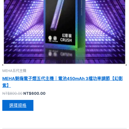
MEHA五代主機
MEHA魅嗨電子煙五代主機｜電池450mAh 3檔功率調節【幻影
紫】
NT$
800.00
NT$
600.00
選擇規格