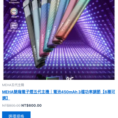
MEHA五代主機
MEHA魅嗨電子煙五代主機｜電池450mAh 3檔功率調節【6種可
選】
NT$
800.00
NT$
600.00
選擇規格