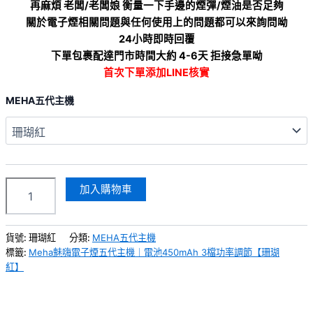
再麻煩 老闆/老闆娘 衡量一下手邊的煙彈/煙油是否足夠
關於電子煙相關問題與任何使用上的問題都可以來詢問呦
24小時即時回覆
下單包裹配達門市時間大約 4-6天 拒接急單呦
首次下單添加LINE核實
MEHA五代主機
加入購物車
貨號:
珊瑚紅
分類:
MEHA五代主機
標籤:
Meha魅嗨電子煙五代主機｜電池450mAh 3檔功率調節【珊瑚
紅】