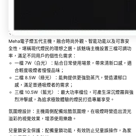
Meha電子煙五代主機，融合時尚外觀、智能功能以及可靠安
全性，堪稱現代煙民的理想之選。該魅嗨主機設置三檔可調功
率，滿足不同用戶的個性化需求：
一檔 7W（白光）：貼合日常使用場景，帶來清新口感，適
合輕度吸煙者慢慢品味；
二檔 8.5W（綠光）：能夠提供更強勁蒸汽，營造濃郁口
感，滿足普通吸煙者的需求；
三檔 10.5W（藍光）：最大功率檔位，可產生深沉煙霧與強
烈沖擊感，為追求極致體驗的煙民打造專屬享受。
氛圍燈設計：主機兩側配備炫酷氛圍燈，在吸煙時營造出流光
溢彩的視覺效果，增添使用樂趣。
兒童鎖安全保護：配備童鎖功能，有效防止兒童誤操作，為家