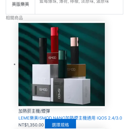
藍莓爆珠, 薄荷, 檸檬, 淡原味, 濃原味
美版樂美
相關商品
加熱菸主機/煙彈
LEME樂美ISMOD NANO加熱煙主機通用 IQOS 2.4/3.0
NT$
1,350.00
選擇規格