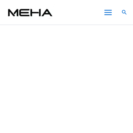
美
跳
此
此
此
Main
版
至
產
產
產
搜
LEME
Menu
主
品
品
品
尋
樂
要
有
有
有
美
內
多
多
多
加
熱
容
種
種
種
電
款
款
款
子
式。
式。
式。
菸
可
可
可
煙
在
在
在
彈-
通
產
產
產
用
品
品
品
IQOS
頁
頁
頁
數
面
面
面
量
選
選
選
擇
擇
擇
選
選
選
項
項
項