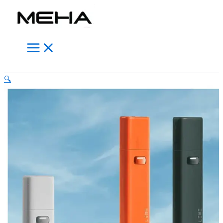
Main
LEME
跳
此
此
此
Menu
HNB
至
產
產
產
樂
主
品
品
品
美
要
有
有
有
加
內
多
多
多
熱
電
容
種
種
種
搜
子
款
款
款
🔍
尋
煙
式。
式。
式。
主
可
可
可
機
在
在
在
通
用
產
產
產
M
品
品
品
牌
頁
頁
頁
/
面
面
面
H
選
選
選
牌
數
擇
擇
擇
量
選
選
選
項
項
項