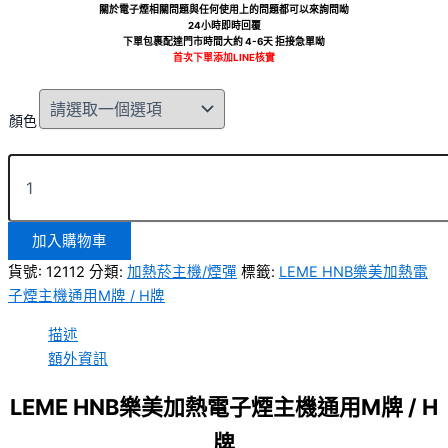
關於電子煙相關問題與任何使用上的問題都可以來詢問呦
24小時即時回覆
下單包裹配達門市時間大約 4-6天 拒接急單呦
首次下單添加LINE核實
顏色
加入購物車
貨號:
12112
分類:
加熱菸主機/煙彈
標籤:
LEME HNB樂美加熱電
子煙主機通用M牌 / H牌
描述
額外資訊
LEME HNB樂美加熱電子煙主機通用M牌 / H
牌