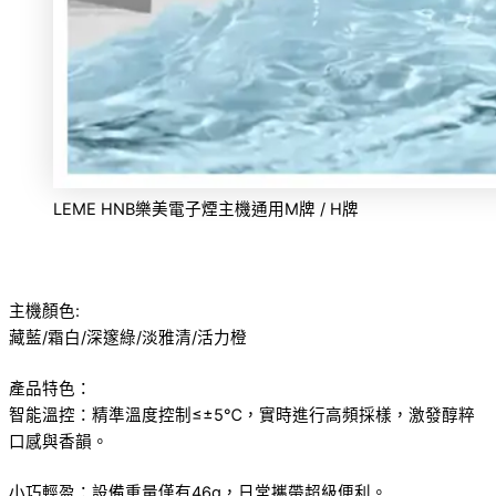
LEME HNB樂美電子煙主機通用M牌 / H牌
主機顏色:
藏藍/霜白/深邃綠/淡雅清/活力橙
產品特色：
智能溫控：精準溫度控制≤±5℃，實時進行高頻採樣，激發醇粹
口感與香韻。
小巧輕盈：設備重量僅有46g，日常攜帶超級便利。